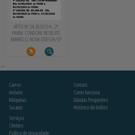
APTO Nº 24, BLOCO A , 2º
PAVIM. CONDOM. RESID.IPÊ
AMARELO, NOVA ODESSA/SP
-->
Carros
Contato
Imóveis
Como funciona
Máquinas
Dúvidas frequentes
Sucatas
Histórico de leilões
Serviços
Clientes
Política de privacidade