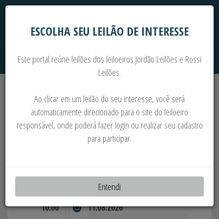
ESCOLHA SEU LEILÃO DE INTERESSE
Este portal reúne leilões dos leiloeiros Jordão Leilões e Rossi
Leilões.
Extrajudiciais
Judiciais
Automóveis
Ao clicar em um leilão do seu interesse, você será
Imoveis
Máquinas
Sucata
automaticamente direcionado para o site do leiloeiro
responsável, onde poderá fazer login ou realizar seu cadastro
×
Atenção!
Cuidado com falsos sites de leilão. Antes de dar lances visite
para participar.
os lotes e confirme o registro do Leiloeiro nos orgãos competentes.
LEILÕES EM DESTAQUE
Entendi
10:00
11.08.2026
11:30
1