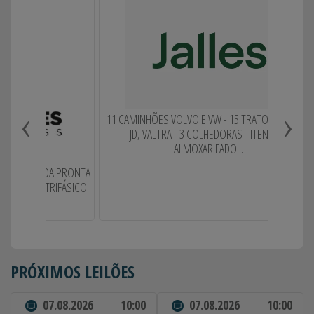
‹
›
11 CAMINHÕES VOLVO E VW - 15 TRATORES CASE,
JD, VALTRA - 3 COLHEDORAS - ITENS DE
ALMOXARIFADO...
ALDA PRONTA
17 HON
TRIFÁSICO
C
PRÓXIMOS LEILÕES
07.08.2026
10:00
07.08.2026
10:00