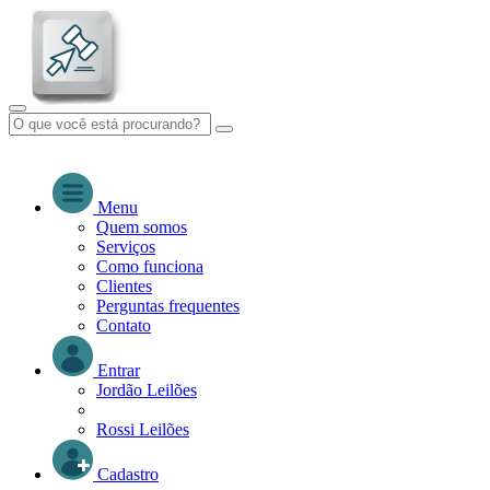
Menu
Quem somos
Serviços
Como funciona
Clientes
Perguntas frequentes
Contato
Entrar
Jordão Leilões
Rossi Leilões
Cadastro