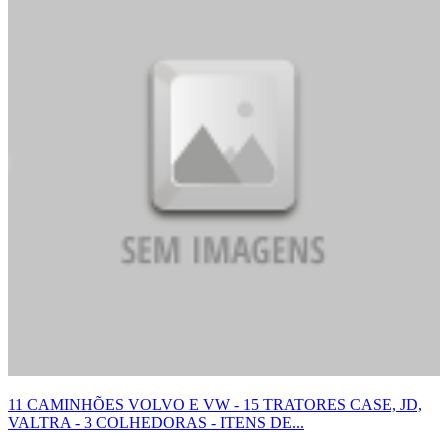
11 CAMINHÕES VOLVO E VW - 15 TRATORES CASE, JD,
VALTRA - 3 COLHEDORAS - ITENS DE...