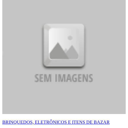
BRINQUEDOS, ELETRÔNICOS E ITENS DE BAZAR