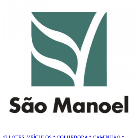
43 LOTES: VEÍCULOS * COLHEDORA * CAMINHÃO *