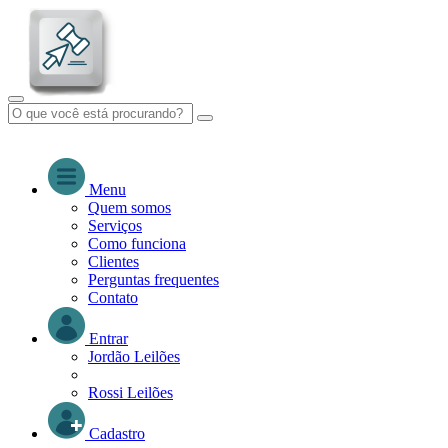
Menu
Quem somos
Serviços
Como funciona
Clientes
Perguntas frequentes
Contato
Entrar
Jordão Leilões
Rossi Leilões
Cadastro