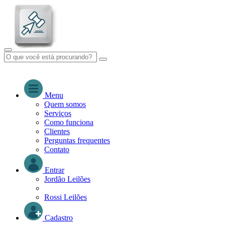
Menu
Quem somos
Serviços
Como funciona
Clientes
Perguntas frequentes
Contato
Entrar
Jordão Leilões
Rossi Leilões
Cadastro