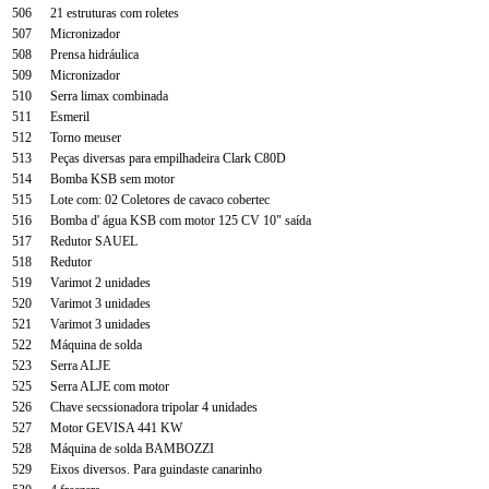
506
21 estruturas com roletes
507
Micronizador
508
Prensa hidráulica
509
Micronizador
510
Serra limax combinada
511
Esmeril
512
Torno meuser
513
Peças diversas para empilhadeira Clark C80D
514
Bomba KSB sem motor
515
Lote com: 02 Coletores de cavaco cobertec
516
Bomba d' água KSB com motor 125 CV 10" saída
517
Redutor SAUEL
518
Redutor
519
Varimot 2 unidades
520
Varimot 3 unidades
521
Varimot 3 unidades
522
Máquina de solda
523
Serra ALJE
525
Serra ALJE com motor
526
Chave secssionadora tripolar 4 unidades
527
Motor GEVISA 441 KW
528
Máquina de solda BAMBOZZI
529
Eixos diversos. Para guindaste canarinho