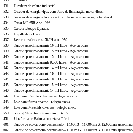
530
4 freezers
531
Furadeira de coluna industrial
532
Gerador de energia vipar. com Torre de iluminação, motor diesel
533
Gerador de energia atlas copco. Com Torre de iluminação,motor diesel
534
Trator MF 65R Ano 1966
535
Carreta reboque Dynapac
536
Empilhadeira Clark
537
Retroescavadeira case 580H ano 1979
538
Tanque aproximadamente 10 mil litros - Aço carbono
539
Tanque aproximadamente 15 mil litros - Aço carbono
540
Tanque aproximadamente 15 mil litros. - Aço carbono
541
Tanque aproximadamente 9.500 litros. - Aço carbono
542
Tanque aproximadamente 14 mil litros. - Aço carbono
543
Tanque aproximadamente 10 mil litros. - Aço carbono
544
Tanque aproximadamente 10 mil litros. - Aço carbono
545
Tanque aproximadamente 15 mil litros. - Aço carbono
546
Tanque aproximadamente 14 mil litros. - Aço carbono
547
Lote com: Pastilhas diversas - relação anexo -
548
Lote com: filtros diveros - relação anexo
549
Lote com: Materiais diversos - relação anexo
550
[vídeo] Micro trator tramontine, 14 CV
551
Plataforma de Balança rodoviária Toledo
601
Tanque de aço carbono desmontado - 1.100m3 - 11.000mm X 12.000mm aproximad
602
Tanque de aço carbono desmontado - 1.100m3 - 11.000mm X 12.000mm aproximad