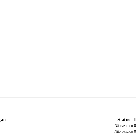
ção
Status
Não vendido
0
Não vendido
0