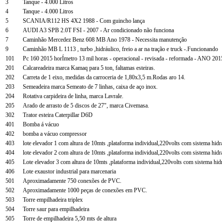
3
Tanque - 4.000 Litros
4
Tanque - 4.000 Litros
5
SCANIA/R112 HS 4X2 1988 - Com guincho lança
6
AUDI A3 SPB 2.0T FSI - 2007 - Ar condicionado não funciona
7
Caminhão Mercedez Benz 608 MB Ano 1978 - Necessita manutenção
9
Caminhão MB L 1113 , turbo ,hidráulico, freio a ar na tração e truck -.Funcionando
101
Pc 160 2015 horÍmetro 13 mil horas - operacional - revisada - reformada - ANO 2
201
Calcareadeira marca Kamaq para 5 ton, faltamas esteiras.
202
Carreta de 1 eixo, medidas da carroceria de 1,80x3,5 m.Rodas aro 14.
203
Semeadeira marca Semeato de 7 linhas, caixa de aço inox.
204
Rotativa carpideira de linha, marca Lavrale.
205
Arado de arrasto de 5 discos de 27", marca Civemasa.
302
Trator esteira Caterpillar D6D
401
Bomba á vácuo
402
bomba a vácuo compressor
403
lote elevador 1 com altura de 10mts ,plataforma individual,220volts com sistema hidr
404
lote elevador 2 com altura de 10mts ,plataforma individual,220volts com sistema hidr
405
Lote elevador 3 com altura de 10mts ,plataforma individual,220volts com sistema hid
406
Lote exaustor industrial para marcenaria
501
Aproximadamente 750 conexões de PVC.
502
Aproximadamente 1000 peças de conexões em PVC.
503
Torre empilhadeira triplex
504
Torre saur para empilhadeira
505
Torre de empilhadeira 5,50 mts de altura