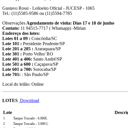
Gustavo Rossi
- Leiloeiro Oficial - JUCESP - 1065
Tel.: (11)5585-9586 ou (11)5594-7785
Observações
Agendamento de visita: Dias 17 e 18 de junho
Contato:
11 94515-7717 ( Whatsapp) -Mirian
Endereço dos lotes:
Lotes 01 a 09 :
Concórdia/SC
Lote 101 :
Presidente Prudente/SP
Lote 201 a 205 :
Araraquara/SP
Lote 301 :
Porto Velho/ RO
Lote 401 a 406:
Santo André/SP
Lote 501 a 600 :
Caçapava/SP
Lote 601 a 700:
Sorocaba/SP
Lote 701:
: São Paulo/SP
Local do leilão: Online
LOTES
Download
Lote
Descri
1
Tanque Trucado - 6.000L
2
Tanque Trucado - 3.000 L