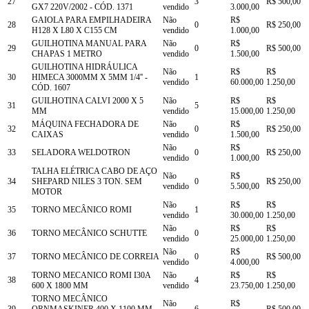
27
3
R$ 500,00
GX7 220V/2002 - CÓD. 1371
vendido
3.000,00
GAIOLA PARA EMPILHADEIRA
Não
R$
28
0
R$ 250,00
H128 X L80 X C155 CM
vendido
1.000,00
GUILHOTINA MANUAL PARA
Não
R$
29
0
R$ 500,00
CHAPAS 1 METRO
vendido
1.500,00
GUILHOTINA HIDRÁULICA
Não
R$
R$
30
HIMECA 3000MM X 5MM 1/4'' -
1
vendido
60.000,00
1.250,00
CÓD. 1607
GUILHOTINA CALVI 2000 X 5
Não
R$
R$
31
5
MM
vendido
15.000,00
1.250,00
MÁQUINA FECHADORA DE
Não
R$
32
0
R$ 250,00
CAIXAS
vendido
1.500,00
Não
R$
33
SELADORA WELDOTRON
0
R$ 250,00
vendido
1.000,00
TALHA ELÉTRICA CABO DE AÇO
Não
R$
34
SHEPARD NILES 3 TON. SEM
0
R$ 250,00
vendido
5.500,00
MOTOR
Não
R$
R$
35
TORNO MECÂNICO ROMI
1
vendido
30.000,00
1.250,00
Não
R$
R$
36
TORNO MECÂNICO SCHUTTE
0
vendido
25.000,00
1.250,00
Não
R$
37
TORNO MECÂNICO DE CORREIA
0
R$ 500,00
vendido
4.000,00
TORNO MECANICO ROMI I30A
Não
R$
R$
38
4
600 X 1800 MM
vendido
23.750,00
1.250,00
TORNO MECÂNICO
Não
R$