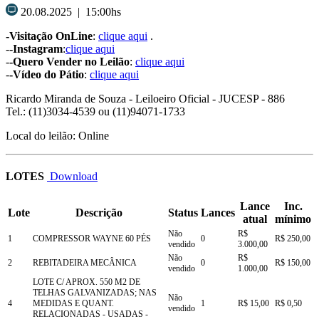
20.08.2025 | 15:00hs
-Visitação OnLine
:
clique aqui
.
-
-Instagram
:
clique aqui
-
-Quero Vender no Leilão
:
clique aqui
-
-Vídeo do Pátio
:
clique aqui
Ricardo Miranda de Souza
- Leiloeiro Oficial - JUCESP - 886
Tel.: (11)3034-4539 ou (11)94071-1733
Local do leilão: Online
LOTES
Download
Lance
Inc.
Lote
Descrição
Status
Lances
atual
mínimo
Não
R$
1
COMPRESSOR WAYNE 60 PÉS
0
R$ 250,00
vendido
3.000,00
Não
R$
2
REBITADEIRA MECÂNICA
0
R$ 150,00
vendido
1.000,00
LOTE C/ APROX. 550 M2 DE
TELHAS GALVANIZADAS; NAS
Não
4
MEDIDAS E QUANT.
1
R$ 15,00
R$ 0,50
vendido
RELACIONADAS - USADAS -