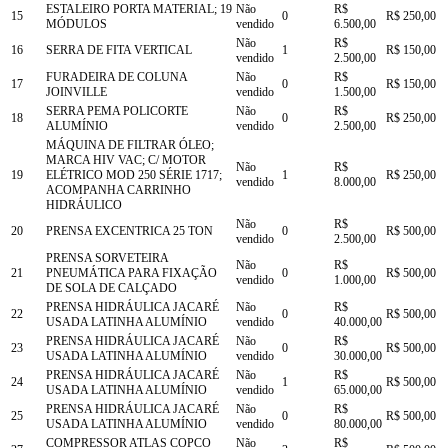
ESTALEIRO PORTA MATERIAL; 19
Não
R$
15
0
R$ 250,00
MÓDULOS
vendido
6.500,00
Não
R$
16
SERRA DE FITA VERTICAL
1
R$ 150,00
vendido
2.500,00
FURADEIRA DE COLUNA
Não
R$
17
0
R$ 150,00
JOINVILLE
vendido
1.500,00
SERRA PEMA POLICORTE
Não
R$
18
0
R$ 250,00
ALUMÍNIO
vendido
2.500,00
MÁQUINA DE FILTRAR ÓLEO;
MARCA HIV VAC; C/ MOTOR
Não
R$
19
ELÉTRICO MOD 250 SÉRIE 1717;
1
R$ 250,00
vendido
8.000,00
ACOMPANHA CARRINHO
HIDRÁULICO
Não
R$
20
PRENSA EXCENTRICA 25 TON
0
R$ 500,00
vendido
2.500,00
PRENSA SORVETEIRA
Não
R$
21
PNEUMÁTICA PARA FIXAÇÃO
0
R$ 500,00
vendido
1.000,00
DE SOLA DE CALÇADO
PRENSA HIDRÁULICA JACARÉ
Não
R$
22
0
R$ 500,00
USADA LATINHA ALUMÍNIO
vendido
40.000,00
PRENSA HIDRÁULICA JACARÉ
Não
R$
23
0
R$ 500,00
USADA LATINHA ALUMÍNIO
vendido
30.000,00
PRENSA HIDRÁULICA JACARÉ
Não
R$
24
1
R$ 500,00
USADA LATINHA ALUMÍNIO
vendido
65.000,00
PRENSA HIDRÁULICA JACARÉ
Não
R$
25
0
R$ 500,00
USADA LATINHA ALUMÍNIO
vendido
80.000,00
COMPRESSOR ATLAS COPCO
Não
R$