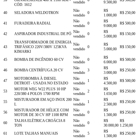
39
ORNMASKINER 400 X 1100 MM -
6
R$ 500,00
vendido
9.500,00
CÓD. 1612
Não
R$
40
SELADORA WELDOTRON
0
R$ 250,00
vendido
1.000,00
Não
R$
41
FURADEIRA RADIAL
0
R$ 500,00
vendido
9.000,00
Não
R$
42
ASPIRADOR INDUSTRIAL DE PÓ
0
R$ 150,00
vendido
5.000,00
TRANSFORMADOR DE ENERGIA
Não
R$
43
TRIFÁSICO 220V/380V 125KVA
0
R$ 150,00
vendido
5.000,00
KIMARKI
Não
R$
45
BOMBA DE INCÊNDIO 60 CV
0
R$ 500,00
vendido
6.000,00
Não
R$
46
BOMBA CENTRÍFUGA 20 CV
3
R$ 250,00
vendido
3.000,00
MOTOBOMBA À DIESEL
Não
R$
47
1
R$ 500,00
DETROIT - USADA NO ESTADO
vendido
4.500,00
MOTOR WEG W22 PLUS 10 HP
Não
R$
53
2
R$ 250,00
220/380 4 POLOS 1700 RPM
vendido
1.650,00
MISTURADOR EM AÇO INOX 200
Não
R$
55
1
R$ 250,00
L
vendido
2.500,00
MISTURADOR DE HÉLICE COM
Não
R$
56
0
R$ 250,00
MOTOR DE 30 CV HP 1100 RPM
vendido
1.500,00
TALHA ELÉTRICA CROÁCIA 8
Não
R$
R$
60
0
TON
vendido
30.000,00
1.250,00
Não
R$
61
LOTE TALHAS MANUAIS
5
R$ 250,00
vendido
1.500,00