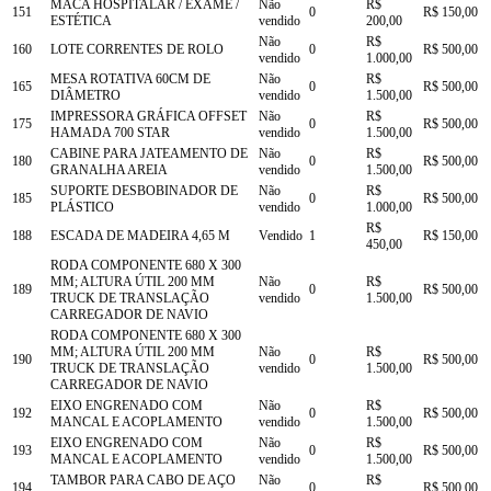
MACA HOSPITALAR / EXAME /
Não
R$
151
0
R$ 150,00
ESTÉTICA
vendido
200,00
Não
R$
160
LOTE CORRENTES DE ROLO
0
R$ 500,00
vendido
1.000,00
MESA ROTATIVA 60CM DE
Não
R$
165
0
R$ 500,00
DIÂMETRO
vendido
1.500,00
IMPRESSORA GRÁFICA OFFSET
Não
R$
175
0
R$ 500,00
HAMADA 700 STAR
vendido
1.500,00
CABINE PARA JATEAMENTO DE
Não
R$
180
0
R$ 500,00
GRANALHA AREIA
vendido
1.500,00
SUPORTE DESBOBINADOR DE
Não
R$
185
0
R$ 500,00
PLÁSTICO
vendido
1.000,00
R$
188
ESCADA DE MADEIRA 4,65 M
Vendido
1
R$ 150,00
450,00
RODA COMPONENTE 680 X 300
MM; ALTURA ÚTIL 200 MM
Não
R$
189
0
R$ 500,00
TRUCK DE TRANSLAÇÃO
vendido
1.500,00
CARREGADOR DE NAVIO
RODA COMPONENTE 680 X 300
MM; ALTURA ÚTIL 200 MM
Não
R$
190
0
R$ 500,00
TRUCK DE TRANSLAÇÃO
vendido
1.500,00
CARREGADOR DE NAVIO
EIXO ENGRENADO COM
Não
R$
192
0
R$ 500,00
MANCAL E ACOPLAMENTO
vendido
1.500,00
EIXO ENGRENADO COM
Não
R$
193
0
R$ 500,00
MANCAL E ACOPLAMENTO
vendido
1.500,00
TAMBOR PARA CABO DE AÇO
Não
R$
194
0
R$ 500,00