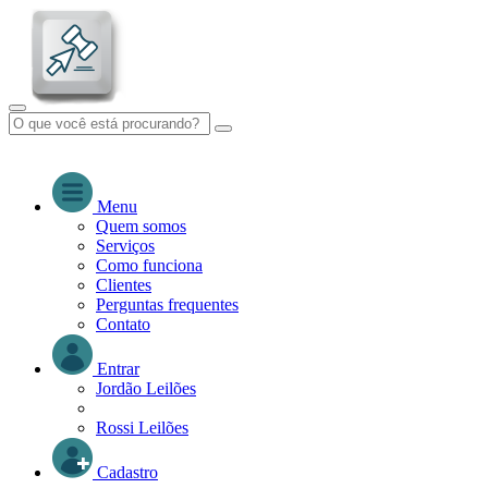
Menu
Quem somos
Serviços
Como funciona
Clientes
Perguntas frequentes
Contato
Entrar
Jordão Leilões
Rossi Leilões
Cadastro