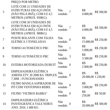
PREÇO POR METRO
LOTE COM 21 UNIDADES DE
ESTRUTURAS EM AÇO INÓX
Não
R$
5
7
R$ 500,00
(NÃO PEGA IMÃ); COM 6 E 4,5
vendido
4.000,00
METROS (APROX. 950KG)
LOTE COM 20 UNIDADES DE
ESTRUTURAS EM AÇO INÓX
Não
R$
6
7
R$ 500,00
(NÃO PEGA IMÃ); COM 6 E 4,5
vendido
4.000,00
METROS (APROX. 900KG)
PONTE ROLANTE COM TALHA
Não
R$
7
0
R$ 250,00
ELÉTRICA 3 TONELADAS
vendido
15.000,00
Não
R$
8
TORNO AUTOMÁTICO PBC
1
R$ 250,00
vendido
3.000,00
Não
R$
9
TORNO AUTOMÁTICO PBC
3
R$ 250,00
vendido
3.500,00
Não
R$
10
ESTEIRA MOTORIZADA DUBUIT
0
R$ 250,00
vendido
2.000,00
EMPILHADEIRA ELÉTRICA
Não
R$
R$
11
AMEISE ETV 20 2000 KG TRIPLEX
0
vendido
20.000,00
1.250,00
7,30M - FUNCIONANDO
FILTRO MANGA ASPIRADOR DE
Não
R$
12
0
R$ 250,00
PÓ COM VENTOINHA REBEL
vendido
3.000,00
Não
R$
13
FILTRO "FILTROS BARRA"
0
R$ 50,00
vendido
250,00
EMPILHADEIRA ELÉTRICA
Não
R$
14
PANTOGRÁFICA YALE NDR35
0
R$ 500,00
vendido
20.000,00
ANO: 2010, 1.600 KG