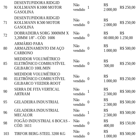
DESENTUPIDORA RIDGID
Não
R$
70
KOLLMANN K1000 MOTOR
1
R$ 250,00
vendido
2.000,00
GASOLINA
DESENTUPIDORA RIDGID
Não
R$
71
KOLLMANN K500 MOTOR
0
R$ 250,00
vendido
2.000,00
GASOLINA
DOBRADEIRA SORG 3000MM X
Não
R$
R$
72
0
3,20MM 1/8'' - CÓD. 1606
vendido
60.000,00
1.250,00
ARMÁRIO PARA
Não
R$
80
ARMAZENAMENTO EM AÇO
0
R$ 500,00
vendido
1.000,00
CARBONO
MEDIDOR VOLUMÉTRICO
Não
R$
85
ELETRÔNICO COMBUSTÍVEL
0
R$ 250,00
vendido
500,00
GILBARCO 100L/MIN
MEDIDOR VOLUMÉTRICO
Não
R$
86
ELETRÔNICO COMBUSTÍVEL
0
R$ 250,00
vendido
1.000,00
GILBARCO VEEDER-ROOT
SERRA DE FITA VERTICAL
Não
R$
90
1
R$ 500,00
ARTRAM
vendido
2.500,00
Não
R$
95
GELADEIRA INDUSTRIAL
0
R$ 500,00
vendido
2.500,00
GELADEIRA INDUSTRIAL
Não
R$
96
1
R$ 500,00
MECALOR
vendido
2.500,00
FOGÃO INDUSTRIAL 6 BOCAS -
Não
R$
98
0
R$ 150,00
CÓD. 1611
vendido
400,00
Não
R$
103
TIRFOR BERG-STEEL 3200 KG
0
R$ 500,00
vendido
1.000,00