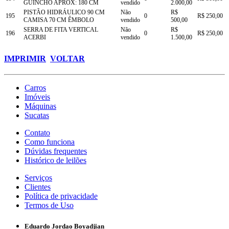
GUINCHO APROX: 180 CM
vendido
2.000,00
PISTÃO HIDRÁULICO 90 CM
Não
R$
195
0
R$ 250,00
CAMISA 70 CM ÊMBOLO
vendido
500,00
SERRA DE FITA VERTICAL
Não
R$
196
0
R$ 250,00
ACERBI
vendido
1.500,00
IMPRIMIR
VOLTAR
Carros
Imóveis
Máquinas
Sucatas
Contato
Como funciona
Dúvidas frequentes
Histórico de leilões
Serviços
Clientes
Política de privacidade
Termos de Uso
Eduardo Jordao Boyadjian