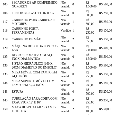
SECADOR DE AR COMPRIMIDO
Não
R$
105
0
R$ 500,00
NORGREN
vendido
1.500,00
Não
R$
106
TIRFOR BERG-STEEL 1600 KG
0
R$ 250,00
vendido
500,00
CARRINHO PARA CARREGAR
Não
R$
117
1
R$ 250,00
MOTORES
vendido
500,00
CARRINHO PORTA
R$
118
Vendido
1
R$ 150,00
FERRAMENTAS
250,00
Não
R$
119
CARRINHO DE MÃO
2
R$ 150,00
vendido
350,00
MÁQUINA DE SOLDA PONTO 15
Não
R$
120
0
R$ 500,00
KVA
vendido
2.000,00
DIVISOR ROTATIVO EM AÇO
Não
R$
125
0
R$ 500,00
INOX DIALMÁTICA
vendido
1.500,00
PISTÃO HIDRÁULICO (160 X
Não
R$
130
0
R$ 500,00
20CM DIÂMETRO DO ÊMBOLO)
vendido
1.500,00
MESA MÓVEL COM TAMPO EM
Não
R$
135
0
R$ 150,00
AÇO INÓX
vendido
250,00
MESA SUPORTE MÓVEL COM
Não
R$
136
0
R$ 150,00
TAMPO EM AÇO INÓX
vendido
250,00
Não
R$
143
ESTUFA
0
R$ 250,00
vendido
500,00
TUBULAÇÃO PARA COIFA COM
Não
R$
145
0
R$ 250,00
EXAUSTOR 12'' E 16''
vendido
250,00
MACA HOSPITALAR / EXAME /
Não
R$
150
2
R$ 50,00
ESTÉTICA
vendido
100,00