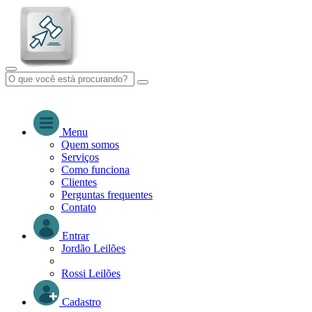
Menu
Quem somos
Serviços
Como funciona
Clientes
Perguntas frequentes
Contato
Entrar
Jordão Leilões
Rossi Leilões
Cadastro