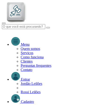
Menu
Quem somos
Serviços
Como funciona
Clientes
Perguntas frequentes
Contato
Entrar
Jordão Leilões
Rossi Leilões
Cadastro