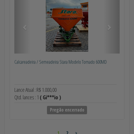
Calcareadeira / Semeadeira Stara Modelo Tornado 600MD
Lance Atual : R$ 1.000,00
Qtd. lances : 1
( Gi***io )
Pregão encerrado
1
2
>