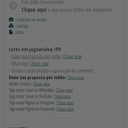
Este leilão foi encerrado.
Clique aqui
e veja nossos leilões em andamento.
Condições de venda
Catálogo
Edital
Lotes em Jaguariaíva /PR
-
Envie sua proposta pós-leilão
:
Clique aqui
- WhatsApp:
Clique aqui
- Vendas condicionadas a aprovação da comitente.
Envie sua proposta pós leilão:
Clique aqui
Venda conosco:
Clique aqui
Siga nosso Canal no WhatsApp:
Clique aqui
Siga nosso Canal no YouTube:
Clique aqui
Siga nossa Página no Instagram:
Clique aqui
Siga nossa Página no Facebook:
Clique aqui