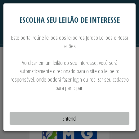
ESCOLHA SEU LEILÃO DE INTERESSE
Este portal reúne leilões dos leiloeiros Jordão Leilões e Rossi
Leilões.
Extrajudiciais
Judiciais
Automóveis
Ao clicar em um leilão do seu interesse, você será
Imoveis
Máquinas
Sucata
automaticamente direcionado para o site do leiloeiro
responsável, onde poderá fazer login ou realizar seu cadastro
PLANTADEIRAS, SEMEADEIRAS, RODAS,
para participar.
EIXOS E MAIS
Entendi