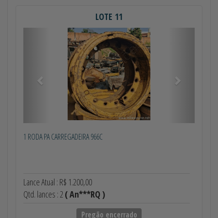
LOTE 11
Anterior
Próximo
1 RODA PA CARREGADEIRA 966C
Lance Atual : R$ 1.200,00
Qtd. lances : 2
( An***RQ )
Pregão encerrado