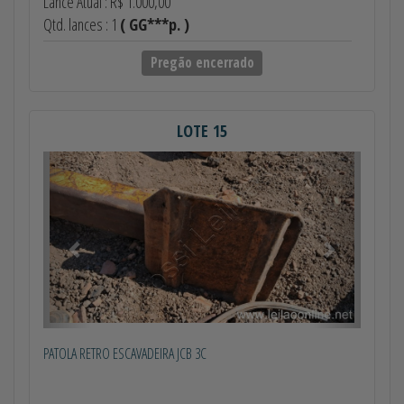
Lance Atual : R$ 1.000,00
Qtd. lances : 1
( GG***p. )
Pregão encerrado
LOTE 15
Anterior
Próximo
PATOLA RETRO ESCAVADEIRA JCB 3C