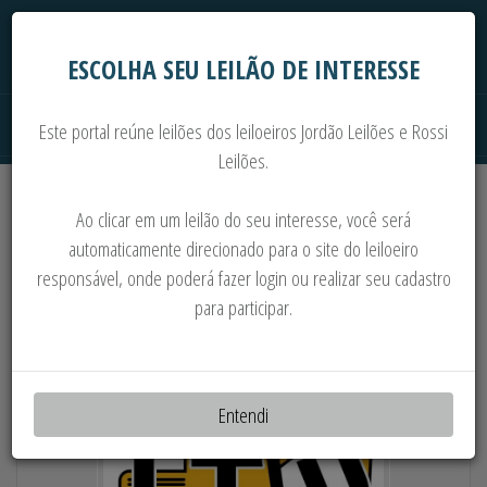
ESCOLHA SEU LEILÃO DE INTERESSE
Este portal reúne leilões dos leiloeiros Jordão Leilões e Rossi
Leilões.
Extrajudiciais
Judiciais
Automóveis
Ao clicar em um leilão do seu interesse, você será
Imoveis
Máquinas
Sucata
automaticamente direcionado para o site do leiloeiro
responsável, onde poderá fazer login ou realizar seu cadastro
MÁQUINAS E COMPONENTES DIVERSOS
para participar.
Entendi