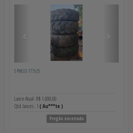
Anterior
Próximo
5 PNEUS 17.5\25
Lance Atual : R$ 1.000,00
Qtd. lances : 1
( Au***te )
Pregão encerrado