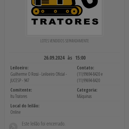
LOTES VENDIDOS SEPARADAMENTE
26.09.2024 às 15:00
Leiloeiro:
Contato:
Guilherme O Rossi - Leiloeiro Oficial -
(11)99694-8420 e
JUCESP - 947
(11)99694-8420
Comitente:
Categoria:
Itu Tratores
Máquinas
Local do leilão:
Online
Este leilão foi encerrado.