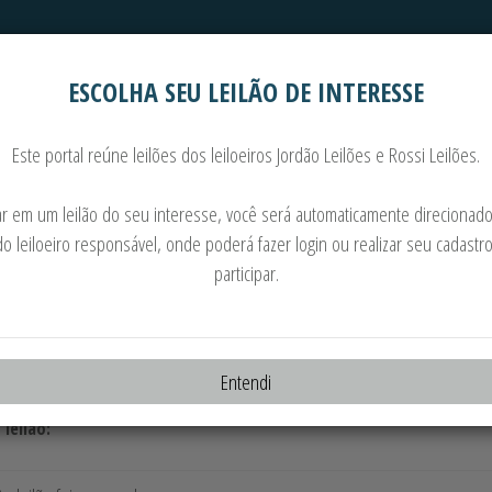
ESCOLHA SEU LEILÃO DE INTERESSE
Automóveis
Imoveis
Este portal reúne leilões dos leiloeiros Jordão Leilões e Rossi Leilões.
 • MOTORES • JOGO DE RODA • PAINEL • OUTRO
car em um leilão do seu interesse, você será automaticamente direcionado
do leiloeiro responsável, onde poderá fazer login ou realizar seu cadastr
30.01.2025 às 11:30
participar.
o:
randa de Souza - Leiloeiro Oficial - JUCESP - 886
te:
Entendi
IVERSOS
 leilão: