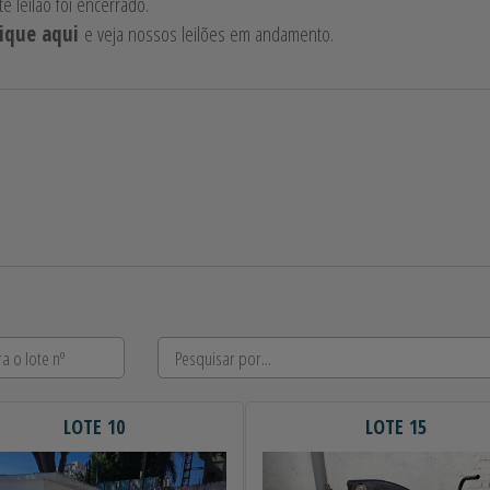
te leilão foi encerrado.
lique aqui
e veja nossos leilões em andamento.
LOTE 10
LOTE 15
erior
Próximo
Anterior