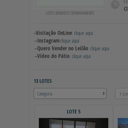
Es
C
LOTES VENDIDOS SEPARADAMENTE
-Visitação OnLine
:
clique aqui
.
-
-Instagram
:
clique aqui
-
-Quero Vender no Leilão
:
clique aqui
-
-Vídeo do Pátio
:
clique aqui
13 LOTES
LOTE 5
Anterior
Próximo
Ant