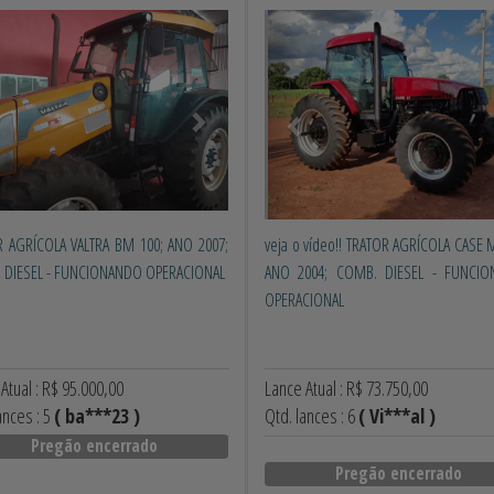
erior
Próximo
Anterior
R AGRÍCOLA VALTRA BM 100; ANO 2007;
veja o vídeo!! TRATOR AGRÍCOLA CASE 
 DIESEL - FUNCIONANDO OPERACIONAL
ANO 2004; COMB. DIESEL - FUNCI
OPERACIONAL
Atual : R$ 95.000,00
Lance Atual : R$ 73.750,00
ances : 5
( ba***23 )
Qtd. lances : 6
( Vi***al )
Pregão encerrado
Pregão encerrado