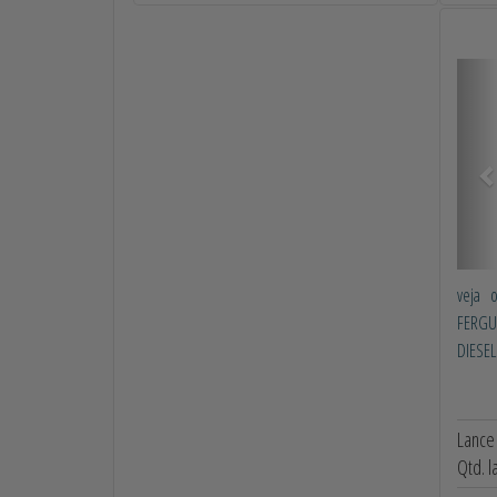
Ant
veja 
FERGU
DIESEL
Lance 
Qtd. l