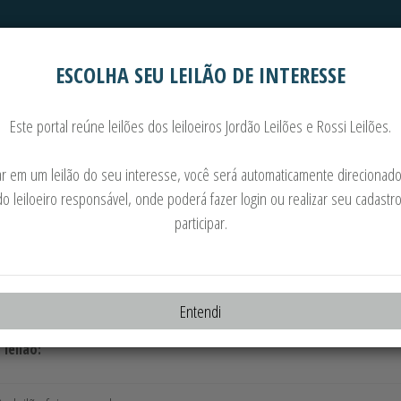
ESCOLHA SEU LEILÃO DE INTERESSE
Automóveis
Imoveis
Este portal reúne leilões dos leiloeiros Jordão Leilões e Rossi Leilões.
RATORES VALTRA, JOHN DEERE, M. FERGUSON E
car em um leilão do seu interesse, você será automaticamente direcionado
do leiloeiro responsável, onde poderá fazer login ou realizar seu cadastr
14.05.2025 às 11:30
participar.
o:
randa de Souza - Leiloeiro Oficial - JUCESP - 886
te:
Entendi
ANSPORTES LTDA - CNPJ.: 44.957.804/0001-59
 leilão: