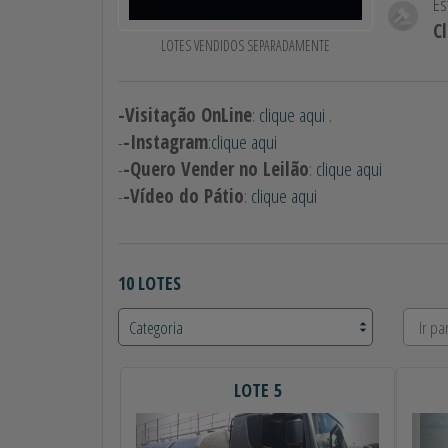
Es
C
LOTES VENDIDOS SEPARADAMENTE
-Visitação OnLine
:
clique aqui
.
-
-Instagram
:
clique aqui
-
-Quero Vender no Leilão
:
clique aqui
-
-Vídeo do Pátio
:
clique aqui
10 LOTES
LOTE 5
Anterior
Próximo
Ant