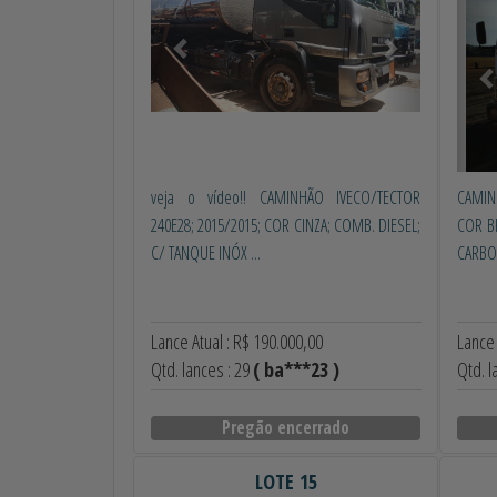
veja o vídeo!! CAMINHÃO IVECO/TECTOR
CAMIN
240E28; 2015/2015; COR CINZA; COMB. DIESEL;
COR B
C/ TANQUE INÓX ...
CARBO
Lance Atual : R$ 190.000,00
Lance 
Qtd. lances : 29
( ba***23 )
Qtd. l
Pregão encerrado
LOTE 15