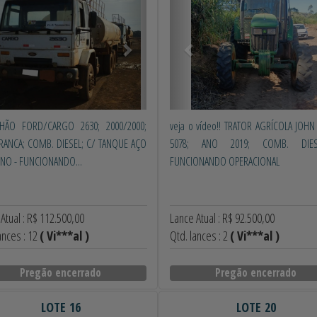
HÃO FORD/CARGO 2630; 2000/2000;
veja o vídeo!! TRATOR AGRÍCOLA JOHN
RANCA; COMB. DIESEL; C/ TANQUE AÇO
5078; ANO 2019; COMB. DIE
NO - FUNCIONANDO...
FUNCIONANDO OPERACIONAL
Atual : R$ 112.500,00
Lance Atual : R$ 92.500,00
ances : 12
( Vi***al )
Qtd. lances : 2
( Vi***al )
Pregão encerrado
Pregão encerrado
LOTE 16
LOTE 20