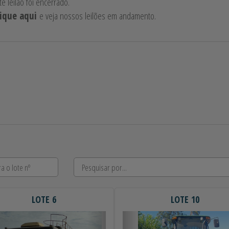
te leilão foi encerrado.
lique aqui
e veja nossos leilões em andamento.
LOTE 6
LOTE 10
erior
Próximo
Anterior