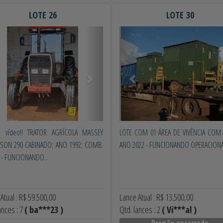
LOTE 26
LOTE 30
erior
Próximo
Anterior
o vídeo!! TRATOR AGRÍCOLA MASSEY
LOTE COM 01 ÁREA DE VIVÊNCIA COM 
SON 290 CABINADO; ANO 1992; COMB.
ANO 2022 - FUNCIONANDO OPERACION
 - FUNCIONANDO...
Atual : R$ 59.500,00
Lance Atual : R$ 13.500,00
ances : 7
( ba***23 )
Qtd. lances : 2
( Vi***al )
Pregão encerrado