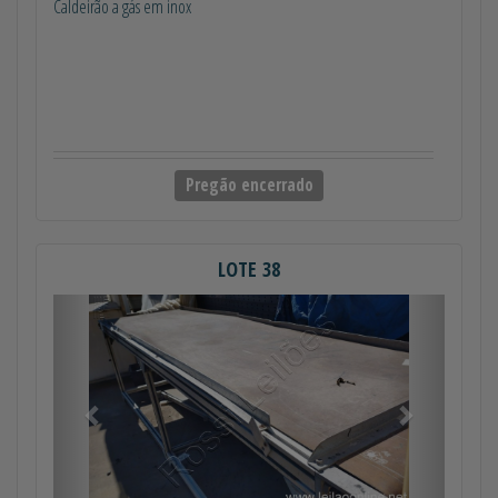
Caldeirão a gás em inox
Pregão encerrado
LOTE 38
Anterior
Próximo