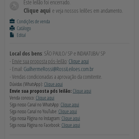
Este leilão foi encerrado.
Clique aqui
e veja nossos leilões em andamento.
Condições de venda
Catálogo
Edital
Local dos bens
: SÃO PAULO/ SP e INDAIATUBA/ SP
-
Envie sua proposta pós-leilão
:
Clique aqui
- Email:
GuilhermeRossi@RossiLeiloes.com.br
- Vendas condicionadas a aprovação da comitente.
Dúvidas (WhatsApp):
Clique aqui
Envie sua proposta pós leilão:
Clique aqui
Venda conosco:
Clique aqui
Siga nosso Canal no WhatsApp:
Clique aqui
Siga nosso Canal no YouTube:
Clique aqui
Siga nossa Página no Instagram:
Clique aqui
Siga nossa Página no Facebook:
Clique aqui