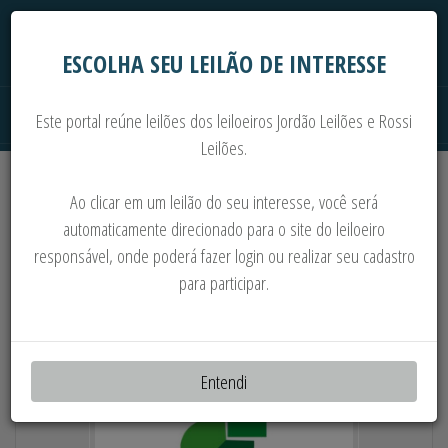
ESCOLHA SEU LEILÃO DE INTERESSE
Este portal reúne leilões dos leiloeiros Jordão Leilões e Rossi
Leilões.
Extrajudiciais
Judiciais
Automóveis
Ao clicar em um leilão do seu interesse, você será
Imoveis
Máquinas
Sucata
automaticamente direcionado para o site do leiloeiro
responsável, onde poderá fazer login ou realizar seu cadastro
CONTAINER, MOTORES, EQUIPAMENTOS,
para participar.
PRATELEIRAS E OUTROS
Entendi