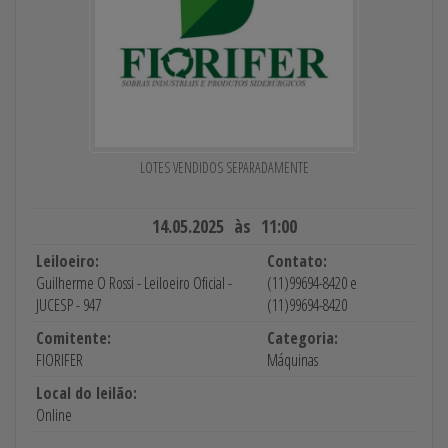
LOTES VENDIDOS SEPARADAMENTE
14.05.2025 às 11:00
Leiloeiro:
Contato:
Guilherme O Rossi - Leiloeiro Oficial -
(11)99694-8420 e
JUCESP - 947
(11)99694-8420
Comitente:
Categoria:
FIORIFER
Máquinas
Local do leilão:
Online