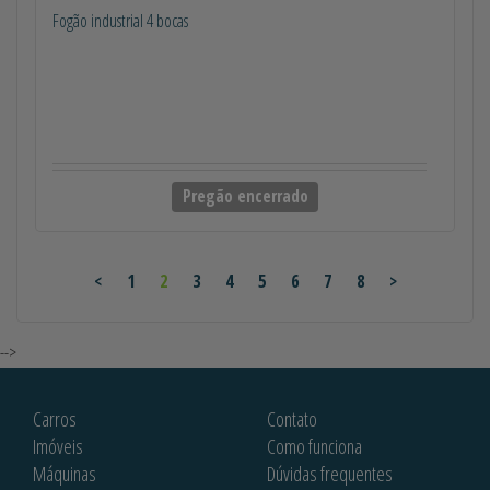
Fogão industrial 4 bocas
Pregão encerrado
<
1
2
3
4
5
6
7
8
>
-->
Carros
Contato
Imóveis
Como funciona
Máquinas
Dúvidas frequentes