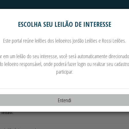
ESCOLHA SEU LEILÃO DE INTERESSE
Automóveis
Imoveis
Este portal reúne leilões dos leiloeiros Jordão Leilões e Rossi Leilões.
NHÕES • MOTONIVELADORA PATROL • MOTORES E
car em um leilão do seu interesse, você será automaticamente direcionado
do leiloeiro responsável, onde poderá fazer login ou realizar seu cadastr
21.05.2025 às 11:30
participar.
o:
randa de Souza - Leiloeiro Oficial - JUCESP - 886
te:
Entendi
AGRO - PTY
 leilão: