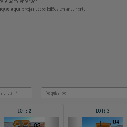
te leilão foi encerrado.
lique aqui
e veja nossos leilões em andamento.
LOTE 2
LOTE 3
erior
Próximo
Anterior