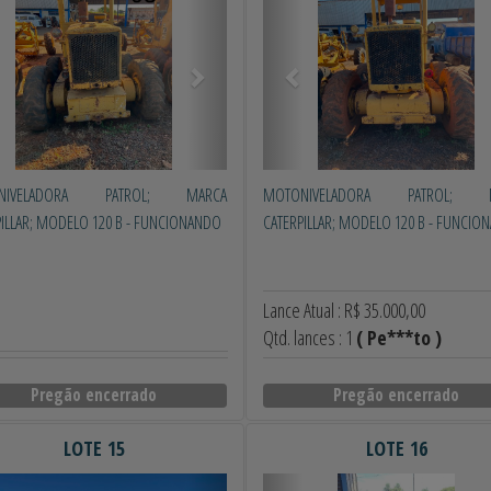
NIVELADORA PATROL; MARCA
MOTONIVELADORA PATROL; 
PILLAR; MODELO 120 B - FUNCIONANDO
CATERPILLAR; MODELO 120 B - FUNCIO
Lance Atual : R$ 35.000,00
Qtd. lances : 1
( Pe***to )
Pregão encerrado
Pregão encerrado
LOTE 15
LOTE 16
erior
Próximo
Anterior