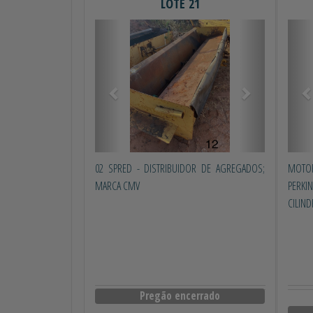
LOTE 21
Anterior
Próximo
Ant
02 SPRED - DISTRIBUIDOR DE AGREGADOS;
MOTO
MARCA CMV
PERK
CILIN
Pregão encerrado