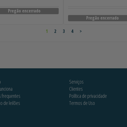
Pregão encerrado
Pregão encerrado
1
2
3
4
>
o
Serviços
unciona
Clientes
s frequentes
Política de privacidade
co de leilões
Termos de Uso