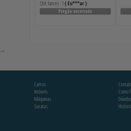
Qtd. lances : 1
( Eu***ar )
Pregão encerrado
-->
Carros
Contat
Imóveis
Como f
Máquinas
Dúvida
Sucatas
Históri