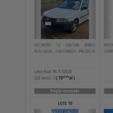
VW/SAVEIRO 1.6; 2006/2006; BRANCA;
MOTO
ALCO./GASOL. - FUNCIONANDO - IPVA 2025 OK
CATER
Lance Atual : R$ 15.500,00
Qtd. lances : 3
( TD***al )
Pregão encerrado
LOTE 10
Anterior
Próximo
Ant