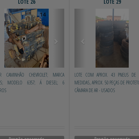
LOTE 26
LOTE 29
erior
Próximo
Anterior
R CAMINHÃO CHEVROLET; MARCA
LOTE COM APROX. 43 PNEUS DE V
INS; MODELO 6357; Á DIESEL; 6
MEDIDAS, APROX. 50 PEÇAS DE PROTET
DROS
CÂMARA DE AR - USADOS
Pregão encerrado
Pregão encerrado