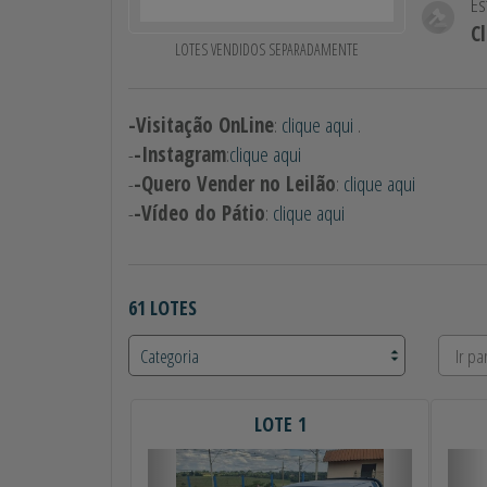
Es
C
LOTES VENDIDOS SEPARADAMENTE
-Visitação OnLine
:
clique aqui
.
-
-Instagram
:
clique aqui
-
-Quero Vender no Leilão
:
clique aqui
-
-Vídeo do Pátio
:
clique aqui
61 LOTES
LOTE 1
Anterior
Próximo
Ant