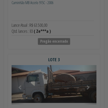
Caminhão MB Accelo 915C - 2006
Lance Atual : R$ 63.500,00
Qtd. lances : 83
( Ze***a )
Pregão encerrado
LOTE 3
Anterior
Próximo