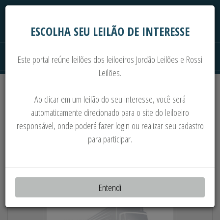
ESCOLHA SEU LEILÃO DE INTERESSE
Este portal reúne leilões dos leiloeiros Jordão Leilões e Rossi
Leilões.
Extrajudiciais
Judiciais
Automóveis
Ao clicar em um leilão do seu interesse, você será
Imoveis
Máquinas
Sucata
automaticamente direcionado para o site do leiloeiro
responsável, onde poderá fazer login ou realizar seu cadastro
GOL * KOMBI * L200 * VW 7100 * MB1618 *
para participar.
F400 * MB ACCELO * TRATOR MF265 *
CABINE
Entendi