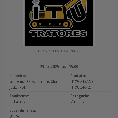
LOTES VENDIDOS SEPARADAMENTE
29.05.2025 às 15:00
Leiloeiro:
Contato:
Guilherme O Rossi - Leiloeiro Oficial -
(11)99694-8420 e
JUCESP - 947
(11)99694-8420
Comitente:
Categoria:
Itu Tratores
Máquinas
Local do leilão:
Online