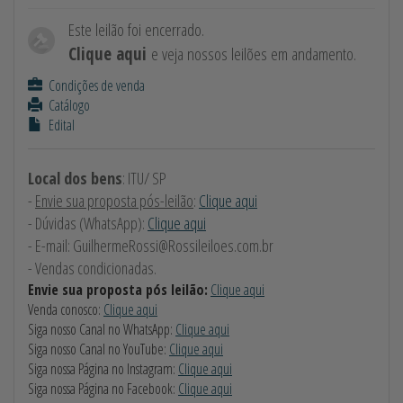
Este leilão foi encerrado.
Clique aqui
e veja nossos leilões em andamento.
Condições de venda
Catálogo
Edital
Local dos bens
: ITU/ SP
-
Envie sua proposta pós-leilão
:
Clique aqui
- Dúvidas (WhatsApp):
Clique aqui
- E-mail:
GuilhermeRossi@Rossileiloes.com.br
- Vendas condicionadas.
Envie sua proposta pós leilão:
Clique aqui
Venda conosco:
Clique aqui
Siga nosso Canal no WhatsApp:
Clique aqui
Siga nosso Canal no YouTube:
Clique aqui
Siga nossa Página no Instagram:
Clique aqui
Siga nossa Página no Facebook:
Clique aqui