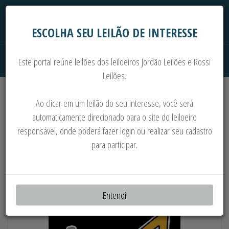
ESCOLHA SEU LEILÃO DE INTERESSE
Este portal reúne leilões dos leiloeiros Jordão Leilões e Rossi
Leilões.
Extrajudiciais
Judiciais
Automóveis
Ao clicar em um leilão do seu interesse, você será
Imoveis
Máquinas
Sucata
automaticamente direcionado para o site do leiloeiro
responsável, onde poderá fazer login ou realizar seu cadastro
PÁ CARREGADEIRA, PEÇAS, MOTORES,
para participar.
PNEUS, CABINES E COMPONENTES CAT E
OUTROS
Entendi