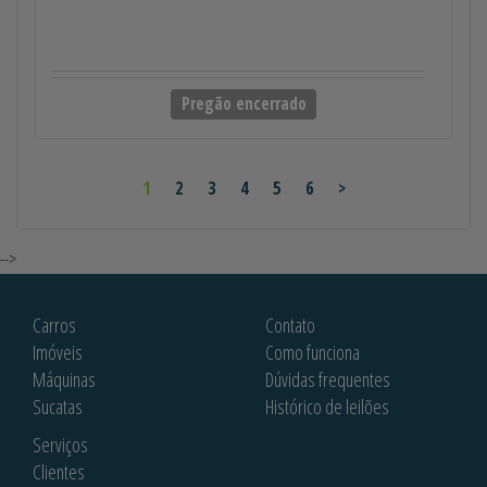
Pregão encerrado
1
2
3
4
5
6
>
-->
Carros
Contato
Imóveis
Como funciona
Máquinas
Dúvidas frequentes
Sucatas
Histórico de leilões
Serviços
Clientes