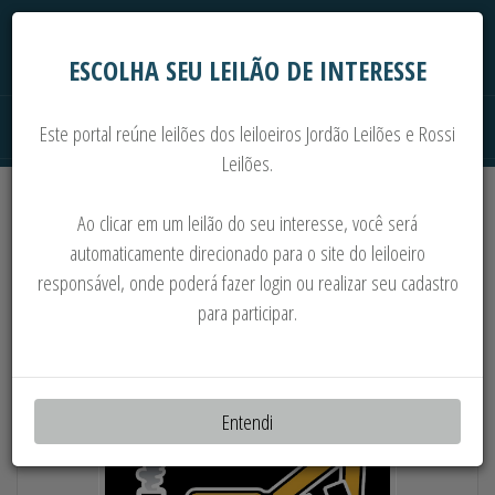
ESCOLHA SEU LEILÃO DE INTERESSE
Este portal reúne leilões dos leiloeiros Jordão Leilões e Rossi
Leilões.
Extrajudiciais
Judiciais
Automóveis
Ao clicar em um leilão do seu interesse, você será
Imoveis
Máquinas
Sucata
automaticamente direcionado para o site do leiloeiro
responsável, onde poderá fazer login ou realizar seu cadastro
PNEUS, MÁQUINAS PESADAS E
para participar.
COMPONENTES CAT E OUTROS
Entendi