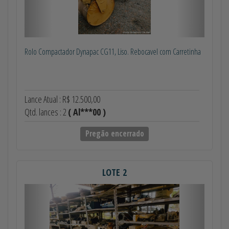
Rolo Compactador Dynapac CG11, Liso. Rebocavel com Carretinha
Lance Atual : R$ 12.500,00
Qtd. lances : 2
( Al***00 )
Pregão encerrado
LOTE 2
Anterior
Próximo