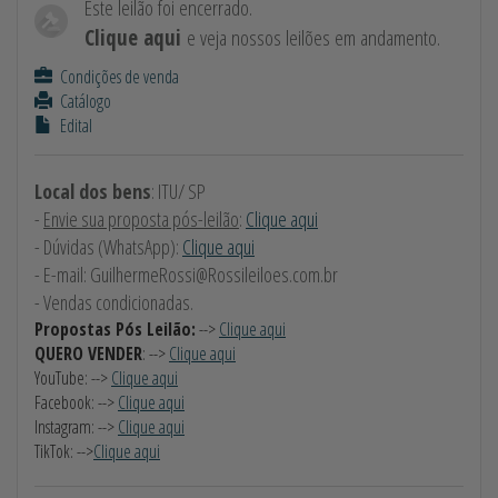
Este leilão foi encerrado.
Clique aqui
e veja nossos leilões em andamento.
Condições de venda
Catálogo
Edital
Local dos bens
: ITU/ SP
-
Envie sua proposta pós-leilão
:
Clique aqui
- Dúvidas (WhatsApp):
Clique aqui
- E-mail:
GuilhermeRossi@Rossileiloes.com.br
- Vendas condicionadas.
Propostas Pós Leilão:
-->
Clique aqui
QUERO VENDER
: -->
Clique aqui
YouTube: -->
Clique aqui
Facebook: -->
Clique aqui
Instagram: -->
Clique aqui
TikTok: -->
Clique aqui