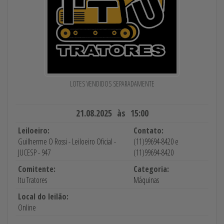
LOTES VENDIDOS SEPARADAMENTE
21.08.2025 às 15:00
Leiloeiro:
Contato:
Guilherme O Rossi - Leiloeiro Oficial -
(11)99694-8420 e
JUCESP - 947
(11)99694-8420
Comitente:
Categoria:
Itu Tratores
Máquinas
Local do leilão:
Online