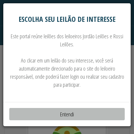
ESCOLHA SEU LEILÃO DE INTERESSE
Este portal reúne leilões dos leiloeiros Jordão Leilões e Rossi
Leilões.
Extrajudiciais
Judiciais
Automóveis
Ao clicar em um leilão do seu interesse, você será
Imoveis
Máquinas
Sucata
automaticamente direcionado para o site do leiloeiro
responsável, onde poderá fazer login ou realizar seu cadastro
MOTONIVELADORA PATROL • PEÇAS
para participar.
DIVERSAS MÁQS. • ROLO DE PNEU • PNEUS •
BARRAS DE PVC • OUTR
Entendi