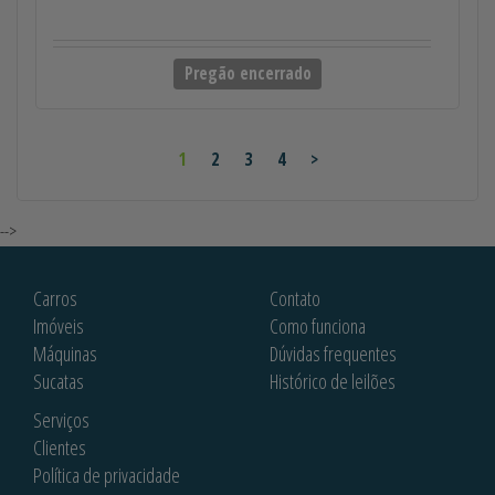
Pregão encerrado
1
2
3
4
>
-->
Carros
Contato
Imóveis
Como funciona
Máquinas
Dúvidas frequentes
Sucatas
Histórico de leilões
Serviços
Clientes
Política de privacidade