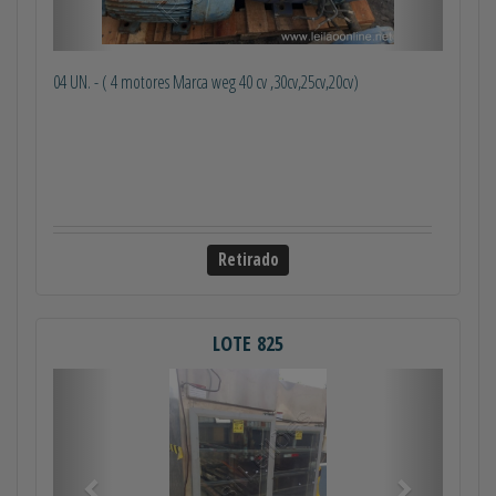
04 UN. - ( 4 motores Marca weg 40 cv ,30cv,25cv,20cv)
Retirado
LOTE 825
Anterior
Próximo