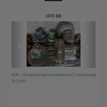
LOTE 820
Anterior
Próximo
05 UN. - (4 compressor radial sem Indentificacao E 1 ventoinha weg
3cv 2 polos )