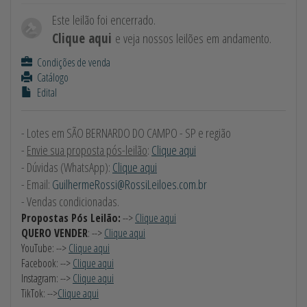
Este leilão foi encerrado.
Clique aqui
e veja nossos leilões em andamento.
Condições de venda
Catálogo
Edital
- Lotes em SÃO BERNARDO DO CAMPO - SP e região
-
Envie sua proposta pós-leilão
:
Clique aqui
- Dúvidas (WhatsApp):
Clique aqui
- Email:
GuilhermeRossi@RossiLeiloes.com.br
- Vendas condicionadas.
Propostas Pós Leilão:
-->
Clique aqui
QUERO VENDER
: -->
Clique aqui
YouTube: -->
Clique aqui
Facebook: -->
Clique aqui
Instagram: -->
Clique aqui
TikTok: -->
Clique aqui