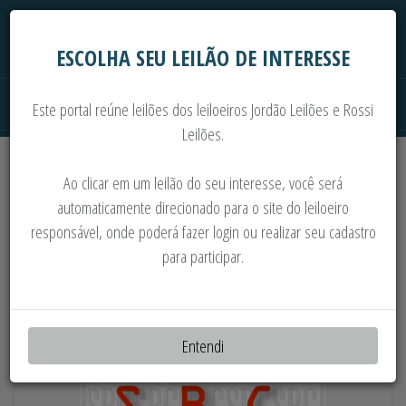
ESCOLHA SEU LEILÃO DE INTERESSE
Este portal reúne leilões dos leiloeiros Jordão Leilões e Rossi
Leilões.
Extrajudiciais
Judiciais
Automóveis
Ao clicar em um leilão do seu interesse, você será
Imoveis
Máquinas
Sucata
automaticamente direcionado para o site do leiloeiro
responsável, onde poderá fazer login ou realizar seu cadastro
CARROS, MOTORES, GERADORES,
para participar.
COMPRESSORES E MAIS
Entendi