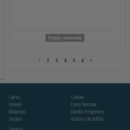
Pregão encerrado
1
2
3
4
5
6
>
-->
Carros
Contato
Imóveis
Como funciona
Máquinas
Dúvidas frequentes
Sucatas
Histórico de leilões
Serviços