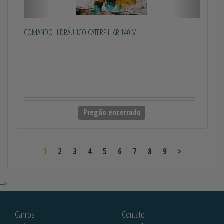
COMANDO HIDRÁULICO CATERPILLAR 140 M
Pregão encerrado
1
2
3
4
5
6
7
8
9
>
-->
Carros
Contato