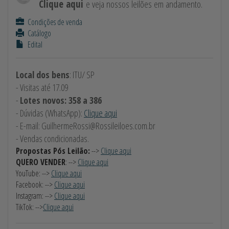
Clique aqui
e veja nossos leilões em andamento.
Condições de venda
Catálogo
Edital
Local dos bens
: ITU/ SP
- Visitas até 17.09
-
Lotes novos: 358 a 386
- Dúvidas (WhatsApp):
Clique aqui
- E-mail:
GuilhermeRossi@Rossileiloes.com.br
- Vendas condicionadas.
Propostas Pós Leilão:
-->
Clique aqui
QUERO VENDER
: -->
Clique aqui
YouTube: -->
Clique aqui
Facebook: -->
Clique aqui
Instagram: -->
Clique aqui
TikTok: -->
Clique aqui