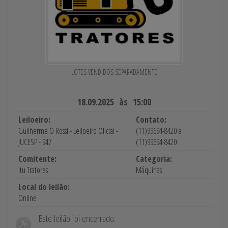
LOTES VENDIDOS SEPARADAMENTE
18.09.2025 às 15:00
Leiloeiro:
Contato:
Guilherme O Rossi - Leiloeiro Oficial -
(11)99694-8420 e
JUCESP - 947
(11)99694-8420
Comitente:
Categoria:
Itu Tratores
Máquinas
Local do leilão:
Online
Este leilão foi encerrado.