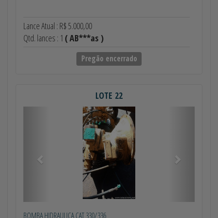
Lance Atual : R$ 5.000,00
Qtd. lances : 1
( AB***as )
Pregão encerrado
LOTE 22
Anterior
Próximo
BOMBA HIDRAULICA CAT 330/336