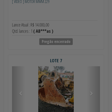
[ VÍDEO ] MOTOR MWM 229
Lance Atual : R$ 14.000,00
Qtd. lances : 1
( AB***as )
Pregão encerrado
LOTE 7
Anterior
Próximo