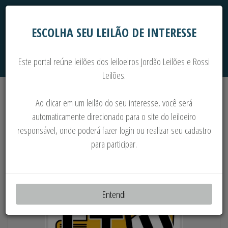
ESCOLHA SEU LEILÃO DE INTERESSE
Este portal reúne leilões dos leiloeiros Jordão Leilões e Rossi
Leilões.
Extrajudiciais
Judiciais
Automóveis
Ao clicar em um leilão do seu interesse, você será
Imoveis
Máquinas
Sucata
automaticamente direcionado para o site do leiloeiro
responsável, onde poderá fazer login ou realizar seu cadastro
MÁQUINAS E COMPONENTES
para participar.
Entendi