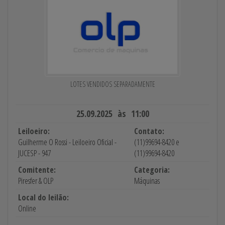
LOTES VENDIDOS SEPARADAMENTE
25.09.2025 às 11:00
Leiloeiro:
Contato:
Guilherme O Rossi - Leiloeiro Oficial -
(11)99694-8420 e
JUCESP - 947
(11)99694-8420
Comitente:
Categoria:
Piresfer & OLP
Máquinas
Local do leilão:
Online