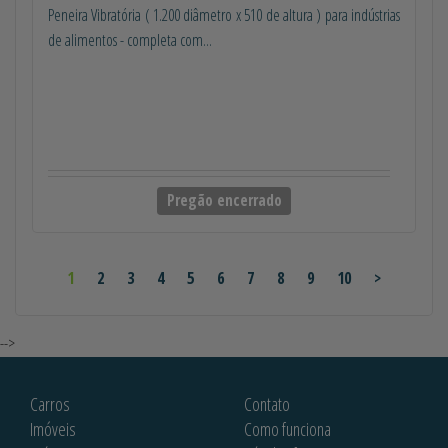
Peneira Vibratória ( 1.200 diâmetro x 510 de altura ) para indústrias
de alimentos - completa com...
Pregão encerrado
1
2
3
4
5
6
7
8
9
10
>
-->
Carros
Contato
Imóveis
Como funciona