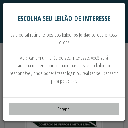
ESCOLHA SEU LEILÃO DE INTERESSE
Este portal reúne leilões dos leiloeiros Jordão Leilões e Rossi
Leilões.
Extrajudiciais
Judiciais
Automóveis
Ao clicar em um leilão do seu interesse, você será
Imoveis
Máquinas
Sucata
automaticamente direcionado para o site do leiloeiro
responsável, onde poderá fazer login ou realizar seu cadastro
PRENSAS, MOTORES, TORNOS, SERRAS,
para participar.
BOMBAS, MISTURADORES, ETC
Entendi