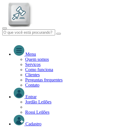
Menu
Quem somos
Serviços
Como funciona
Clientes
Perguntas frequentes
Contato
Entrar
Jordão Leilões
Rossi Leilões
Cadastro