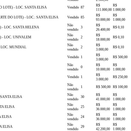
R$
R$
 LOTE) - LOC. SANTA ELISA
Vendido
87
111.000,00
1.000,00
R$
R$
 DO LOTE) - LOC.: SANTA ELISA
Vendido
85
93.000,00
1.000,00
Não
R$
 - LOC. SANTA HELENA
3
R$ 0,10
vendido
26.400,00
Não
R$
 - LOC. UNIVALEM
2
R$ 0,10
vendido
18.000,00
Não
R$
- LOC. MUNDIAL
2
R$ 0,10
vendido
3.000,00
R$
Vendido
1
R$ 500,00
3.000,00
Não
R$
R$
0
vendido
10.000,00
1.000,00
R$
Vendido
1
R$ 250,00
3.000,00
Não
1
R$ 500,00
R$ 100,00
vendido
Não
R$
R$
 SANTA ELISA
30
vendido
41.000,00
1.000,00
Não
R$
R$
TA ELISA
25
vendido
36.000,00
1.000,00
Não
R$
R$
A ELISA
24
vendido
36.000,00
1.000,00
Não
R$
R$
A ELISA
29
vendido
42.200,00
1.000,00