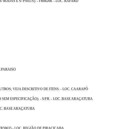
 RODAS E S/ PNEUS). - FR66208. - LOC. RAFARD
C.PARAISO
UTROS; VEJA DESCRITIVO DE ITENS. - LOC. CAARAPÓ
 SEM ESPECIFICAÇÃO). - S/FR. - LOC. BASE ARAÇATUBA
- LOC. BASE ARAÇATUBA
FR59635 - LOC. REGIÃO DE PIRACICABA