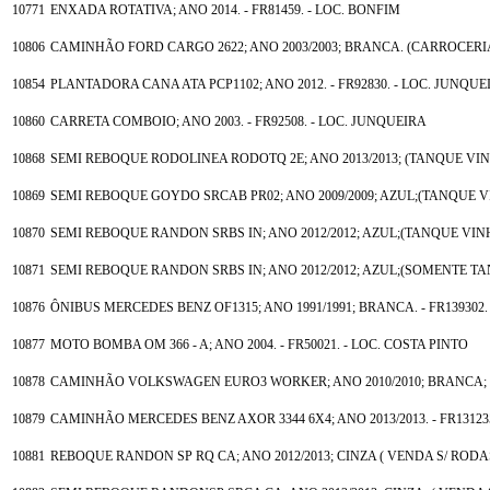
10771
ENXADA ROTATIVA; ANO 2014. - FR81459. - LOC. BONFIM
10806
CAMINHÃO FORD CARGO 2622; ANO 2003/2003; BRANCA. (CARROCERIA
10854
PLANTADORA CANA ATA PCP1102; ANO 2012. - FR92830. - LOC. JUNQUE
10860
CARRETA COMBOIO; ANO 2003. - FR92508. - LOC. JUNQUEIRA
10868
SEMI REBOQUE RODOLINEA RODOTQ 2E; ANO 2013/2013; (TANQUE VINHA
10869
SEMI REBOQUE GOYDO SRCAB PR02; ANO 2009/2009; AZUL;(TANQUE VIN
10870
SEMI REBOQUE RANDON SRBS IN; ANO 2012/2012; AZUL;(TANQUE VINHAÇ
10871
SEMI REBOQUE RANDON SRBS IN; ANO 2012/2012; AZUL;(SOMENTE TANQ
10876
ÔNIBUS MERCEDES BENZ OF1315; ANO 1991/1991; BRANCA. - FR139302.
10877
MOTO BOMBA OM 366 - A; ANO 2004. - FR50021. - LOC. COSTA PINTO
10878
CAMINHÃO VOLKSWAGEN EURO3 WORKER; ANO 2010/2010; BRANCA; (CA
10879
CAMINHÃO MERCEDES BENZ AXOR 3344 6X4; ANO 2013/2013. - FR13123
10881
REBOQUE RANDON SP RQ CA; ANO 2012/2013; CINZA ( VENDA S/ RODAS E