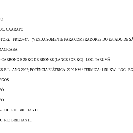
PÓ
 LOC. CAARAPÓ
MOTOR). - FR120747. - (VENDA SOMENTE PARA COMPRADORES DO ESTADO DE SÃ
PIRACICABA
ARBONO E 20 KG DE BRONZE (LANCE POR KG) - LOC. TARUMÃ
.L - ANO 2022; POTÊNCIA ELÉTRICA: 2200 KW / TÉRMICA: 1151 KW - LOC.: B
REGOS
APÓ
APÓ
 - LOC. RIO BRILHANTE
OC. RIO BRILHANTE