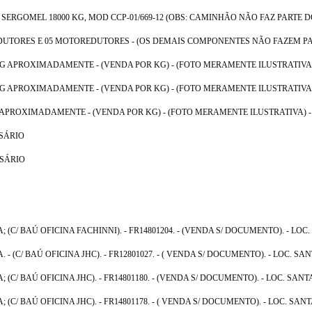
ERGOMEL 18000 KG, MOD CCP-01/669-12 (OBS: CAMINHÃO NÃO FAZ PARTE DO
TORES E 05 MOTOREDUTORES - (OS DEMAIS COMPONENTES NÃO FAZEM PARTE
KG APROXIMADAMENTE - (VENDA POR KG) - (FOTO MERAMENTE ILUSTRATIVA)
KG APROXIMADAMENTE - (VENDA POR KG) - (FOTO MERAMENTE ILUSTRATIVA)
 APROXIMADAMENTE - (VENDA POR KG) - (FOTO MERAMENTE ILUSTRATIVA) 
OSÁRIO
OSÁRIO
(C/ BAÚ OFICINA FACHINNI). - FR14801204. - (VENDA S/ DOCUMENTO). - LOC.
 (C/ BAÚ OFICINA JHC). - FR12801027. - ( VENDA S/ DOCUMENTO). - LOC. SAN
C/ BAÚ OFICINA JHC). - FR14801180. - (VENDA S/ DOCUMENTO). - LOC. SANT
C/ BAÚ OFICINA JHC). - FR14801178. - ( VENDA S/ DOCUMENTO). - LOC. SANT