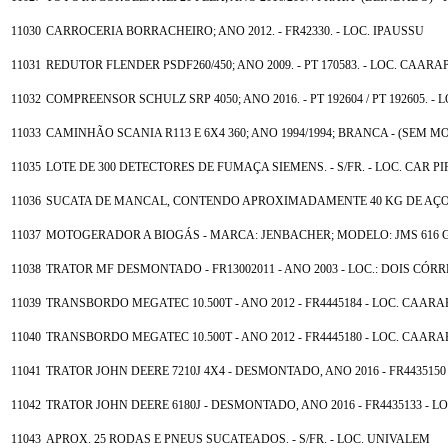
11030
CARROCERIA BORRACHEIRO; ANO 2012. - FR42330. - LOC. IPAUSSU
11031
REDUTOR FLENDER PSDF260/450; ANO 2009. - PT 170583. - LOC. CAARA
11032
COMPREENSOR SCHULZ SRP 4050; ANO 2016. - PT 192604 / PT 192605. -
11033
CAMINHÃO SCANIA R113 E 6X4 360; ANO 1994/1994; BRANCA - (SEM 
11035
LOTE DE 300 DETECTORES DE FUMAÇA SIEMENS. - S/FR. - LOC. CAR 
11036
SUCATA DE MANCAL, CONTENDO APROXIMADAMENTE 40 KG DE AÇO C
11037
MOTOGERADOR A BIOGÁS - MARCA: JENBACHER; MODELO: JMS 616 GS-B
11038
TRATOR MF DESMONTADO - FR13002011 - ANO 2003 - LOC.: DOIS CÓR
11039
TRANSBORDO MEGATEC 10.500T - ANO 2012 - FR4445184 - LOC. CAAR
11040
TRANSBORDO MEGATEC 10.500T - ANO 2012 - FR4445180 - LOC. CAAR
11041
TRATOR JOHN DEERE 7210J 4X4 - DESMONTADO, ANO 2016 - FR4435150
11042
TRATOR JOHN DEERE 6180J - DESMONTADO, ANO 2016 - FR4435133 - L
11043
APROX. 25 RODAS E PNEUS SUCATEADOS. - S/FR. - LOC. UNIVALEM