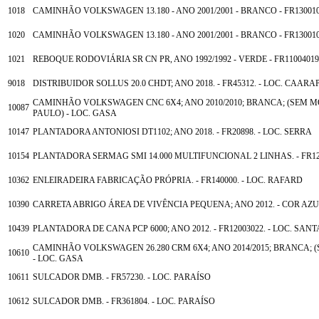
1018
CAMINHÃO VOLKSWAGEN 13.180 - ANO 2001/2001 - BRANCO - FR13001
1020
CAMINHÃO VOLKSWAGEN 13.180 - ANO 2001/2001 - BRANCO - FR13001
1021
REBOQUE RODOVIÁRIA SR CN PR, ANO 1992/1992 - VERDE - FR1100401
9018
DISTRIBUIDOR SOLLUS 20.0 CHDT; ANO 2018. - FR45312. - LOC. CAARA
CAMINHÃO VOLKSWAGEN CNC 6X4; ANO 2010/2010; BRANCA; (SEM MO
10087
PAULO) - LOC. GASA
10147
PLANTADORA ANTONIOSI DT1102; ANO 2018. - FR20898. - LOC. SERRA
10154
PLANTADORA SERMAG SMI 14.000 MULTIFUNCIONAL 2 LINHAS. - FR1222
10362
ENLEIRADEIRA FABRICAÇÃO PRÓPRIA. - FR140000. - LOC. RAFARD
10390
CARRETA ABRIGO ÁREA DE VIVÊNCIA PEQUENA; ANO 2012. - COR AZUL. 
10439
PLANTADORA DE CANA PCP 6000; ANO 2012. - FR12003022. - LOC. SANT
CAMINHÃO VOLKSWAGEN 26.280 CRM 6X4; ANO 2014/2015; BRANCA; 
10610
- LOC. GASA
10611
SULCADOR DMB. - FR57230. - LOC. PARAÍSO
10612
SULCADOR DMB. - FR361804. - LOC. PARAÍSO