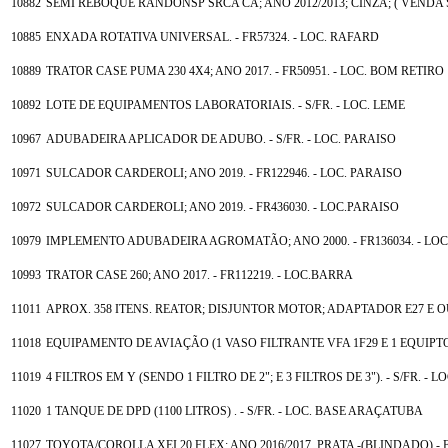
10882
SEMI REBOQUE RANDONSP SRCA CA; ANO 2012/2013; CINZA; ( VENDA S/
10885
ENXADA ROTATIVA UNIVERSAL. - FR57324. - LOC. RAFARD
10889
TRATOR CASE PUMA 230 4X4; ANO 2017. - FR50951. - LOC. BOM RETIRO
10892
LOTE DE EQUIPAMENTOS LABORATORIAIS. - S/FR. - LOC. LEME
10967
ADUBADEIRA APLICADOR DE ADUBO. - S/FR. - LOC. PARAISO
10971
SULCADOR CARDEROLI; ANO 2019. - FR122946. - LOC. PARAISO
10972
SULCADOR CARDEROLI; ANO 2019. - FR436030. - LOC.PARAISO
10979
IMPLEMENTO ADUBADEIRA AGROMATÃO; ANO 2000. - FR136034. - LO
10993
TRATOR CASE 260; ANO 2017. - FR112219. - LOC.BARRA
11011
APROX. 358 ITENS. REATOR; DISJUNTOR MOTOR; ADAPTADOR E27 E O
11018
EQUIPAMENTO DE AVIAÇÃO (1 VASO FILTRANTE VFA 1F29 E 1 EQUIPTO
11019
4 FILTROS EM Y (SENDO 1 FILTRO DE 2"; E 3 FILTROS DE 3"). - S/FR. 
11020
1 TANQUE DE DPD (1100 LITROS) . - S/FR. - LOC. BASE ARAÇATUBA
11027
TOYOTA/COROLLA XEI 20 FLEX; ANO 2016/2017. PRATA -(BLINDADO) - 