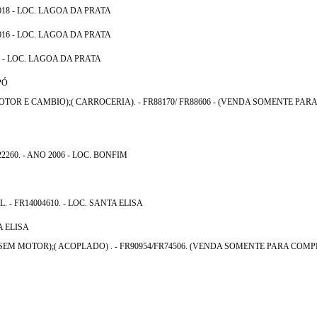
018 - LOC. LAGOA DA PRATA
016 - LOC. LAGOA DA PRATA
9 - LOC. LAGOA DA PRATA
PÓ
TOR E CAMBIO);( CARROCERIA). - FR88170/ FR88606 - (VENDA SOMENTE P
60. - ANO 2006 - LOC. BONFIM
- FR14004610. - LOC. SANTA ELISA
A ELISA
(SEM MOTOR);( ACOPLADO) . - FR90954/FR74506. (VENDA SOMENTE PARA CO