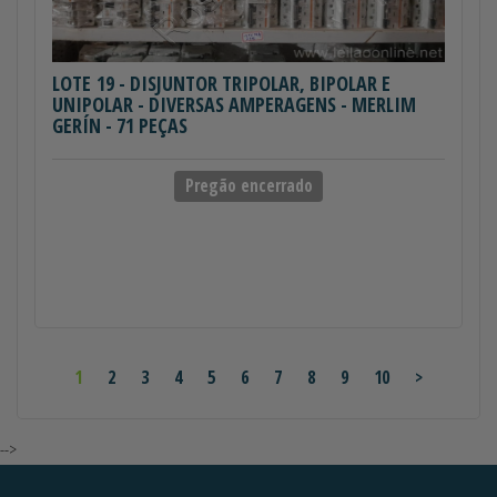
LOTE 19
- DISJUNTOR TRIPOLAR, BIPOLAR E
UNIPOLAR - DIVERSAS AMPERAGENS - MERLIM
GERÍN - 71 PEÇAS
Pregão encerrado
1
2
3
4
5
6
7
8
9
10
>
-->