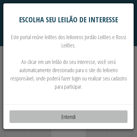
ESCOLHA SEU LEILÃO DE INTERESSE
Este portal reúne leilões dos leiloeiros Jordão Leilões e Rossi
Leilões.
Extrajudiciais
Judiciais
Automóveis
Ao clicar em um leilão do seu interesse, você será
Imoveis
Máquinas
Sucata
automaticamente direcionado para o site do leiloeiro
responsável, onde poderá fazer login ou realizar seu cadastro
+400 LOTES: MATERIAIS ELÉTRICOS,
para participar.
DISJUNTORES, INVERSORES,
TRANSFORMADORES, PAINÉIS, ETC
Entendi