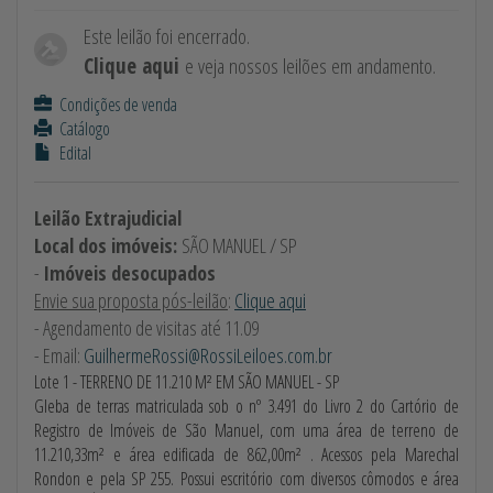
Este leilão foi encerrado.
Clique aqui
e veja nossos leilões em andamento.
Condições de venda
Catálogo
Edital
Leilão Extrajudicial
Local dos imóveis:
SÃO MANUEL / SP
-
Imóveis desocupados
Envie sua proposta pós-leilão
:
Clique aqui
- Agendamento de visitas até 11.09
- Email:
GuilhermeRossi@RossiLeiloes.com.br
Lote 1 - TERRENO DE 11.210 M² EM SÃO MANUEL - SP
Gleba de terras matriculada sob o nº 3.491 do Livro 2 do Cartório de
Registro de Imóveis de São Manuel, com uma área de terreno de
11.210,33m² e área edificada de 862,00m² . Acessos pela Marechal
Rondon e pela SP 255. Possui escritório com diversos cômodos e área