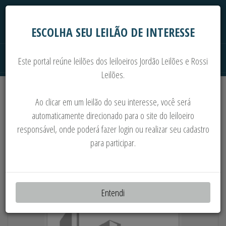
ESCOLHA SEU LEILÃO DE INTERESSE
Este portal reúne leilões dos leiloeiros Jordão Leilões e Rossi
Leilões.
Extrajudiciais
Judiciais
Automóveis
Ao clicar em um leilão do seu interesse, você será
Imoveis
Máquinas
Sucata
automaticamente direcionado para o site do leiloeiro
responsável, onde poderá fazer login ou realizar seu cadastro
02 IMÓVEIS EM SÃO MANUEL/ SP: IMÓVEL
para participar.
01 DE 11.210,00 M2 E IMÓVEL 02 DE 253,00
M2
Entendi