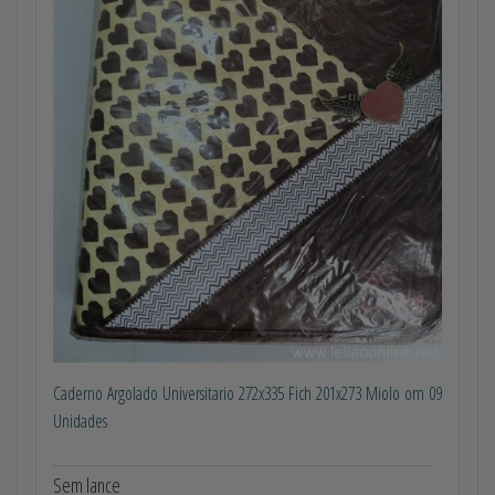
Caderno Argolado Universitario 272x335 Fich 201x273 Miolo om 09
Unidades
Sem lance