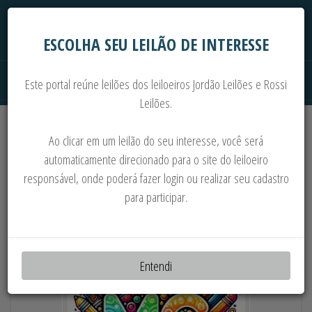
ESCOLHA SEU LEILÃO DE INTERESSE
Este portal reúne leilões dos leiloeiros Jordão Leilões e Rossi
Leilões.
Extrajudiciais
Judiciais
Automóveis
Ao clicar em um leilão do seu interesse, você será
Imoveis
Máquinas
Sucata
automaticamente direcionado para o site do leiloeiro
responsável, onde poderá fazer login ou realizar seu cadastro
VOLTA ÀS AULAS: MATERIAIS ESCOLARES E
para participar.
PAPELARIA
Entendi