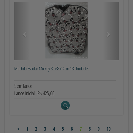
Anterior
Próximo
Mochila Escolar Mickey 30x38x14cm 13 Unidades
Sem lance
Lance Inicial : R$ 425,00
<
1
2
3
4
5
6
7
8
9
10