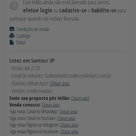
Este leilão ainda não está liberado para lances.
efetue login
ou
cadastre-se
e
habilite-se
para
participar quando ele estiver liberado.
Condições de venda
Catálogo
Edital
Lotes em Santos/ SP
- Visitas até 27.01
- Email do leiloeiro:
GuilhermeRossi@rossileiloes.com.br
- Dúvidas (WhatsApp):
Clique aqui
- Vendas condicionadas.
Envie sua proposta pós leilão:
Clique aqui
Venda conosco
:
Clique aqui
Siga nosso Canal no WhatsApp:
Clique aqui
Siga nosso Canal no YouTube:
Clique aqui
Siga nossa Página no Instagram:
Clique aqui
Siga nossa Página no Facebook:
Clique aqui