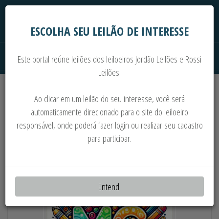
ESCOLHA SEU LEILÃO DE INTERESSE
Este portal reúne leilões dos leiloeiros Jordão Leilões e Rossi
Leilões.
Extrajudiciais
Judiciais
Automóveis
Ao clicar em um leilão do seu interesse, você será
Imoveis
Máquinas
Sucata
automaticamente direcionado para o site do leiloeiro
responsável, onde poderá fazer login ou realizar seu cadastro
VOLTA ÀS AULAS: MATERIAIS ESCOLARES E
para participar.
PAPELARIA
Entendi