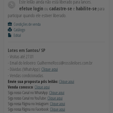
Este leilão ainda não está liberado para lances.
efetue login
ou
cadastre-se
e
habilite-se
para
participar quando ele estiver liberado.
Condições de venda
Catálogo
Edital
Lotes em Santos/ SP
- Visitas até 27.01
- Email do leiloeiro:
GuilhermeRossi@rossileiloes.com.br
- Dúvidas (WhatsApp):
Clique aqui
- Vendas condicionadas.
Envie sua proposta pós leilão:
Clique aqui
Venda conosco
:
Clique aqui
Siga nosso Canal no WhatsApp:
Clique aqui
Siga nosso Canal no YouTube:
Clique aqui
Siga nossa Página no Instagram:
Clique aqui
Siga nossa Página no Facebook:
Clique aqui