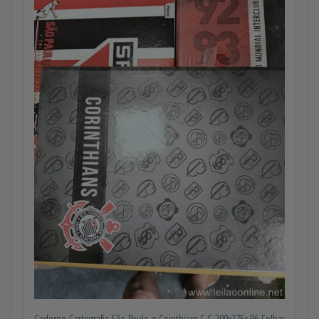
Caderno Cartografia São Paulo e Cointhians F.C 200x275x 96 Folhas