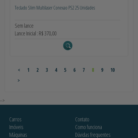
Teclado Slim Multilaser Conexao PS2 25 Unidades
Sem lance
Lance Inicial : R$ 370,00
<
1
2
3
4
5
6
7
8
9
10
>
-->
Carros
Contato
Imóveis
Como funciona
Máquinas
Dúvidas frequentes