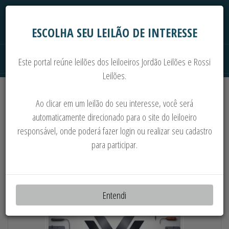
ESCOLHA SEU LEILÃO DE INTERESSE
Este portal reúne leilões dos leiloeiros Jordão Leilões e Rossi
Leilões.
Extrajudiciais
Judiciais
Automóveis
Ao clicar em um leilão do seu interesse, você será
Imoveis
Máquinas
Sucata
automaticamente direcionado para o site do leiloeiro
responsável, onde poderá fazer login ou realizar seu cadastro
PARTE 1: MAT. DE CONSTRUÇÃO, EQ.
para participar.
ELETRÔNICOS, ALMOXARIF. E MAIS
Entendi