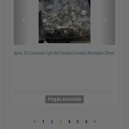
Aprox. 50 Conectores Split Bolt Parafuso Fendido Bimetalico 25mm
Pregão encerrado
<
1
2
3
4
5
6
>