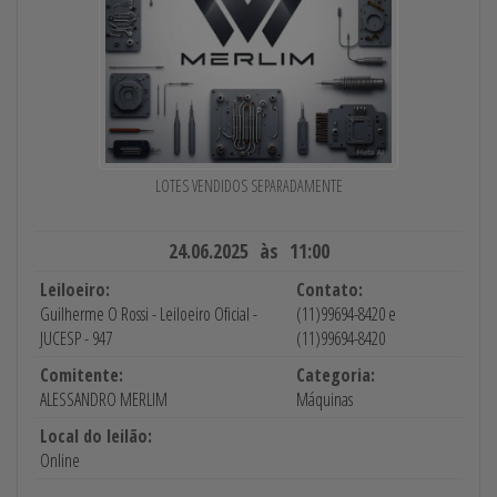
LOTES VENDIDOS SEPARADAMENTE
24.06.2025 às 11:00
Leiloeiro:
Contato:
Guilherme O Rossi - Leiloeiro Oficial -
(11)99694-8420 e
JUCESP - 947
(11)99694-8420
Comitente:
Categoria:
ALESSANDRO MERLIM
Máquinas
Local do leilão:
Online