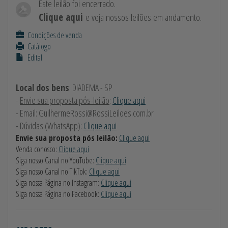
Este leilão foi encerrado.
Clique aqui
e veja nossos leilões em andamento.
Condições de venda
Catálogo
Edital
Local dos bens
: DIADEMA - SP
-
Envie sua proposta pós-leilão
:
Clique aqui
- Email:
GuilhermeRossi@RossiLeiloes.com.br
- Dúvidas (WhatsApp):
Clique aqui
Envie sua proposta pós leilão:
Clique aqui
Venda conosco:
Clique aqui
Siga nosso Canal no YouTube:
Clique aqui
Siga nosso Canal no TikTok:
Clique aqui
Siga nossa Página no Instagram:
Clique aqui
Siga nossa Página no Facebook:
Clique aqui