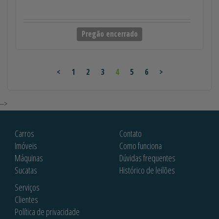
Pregão encerrado
<
1
2
3
4
5
6
>
-->
Carros
Contato
Imóveis
Como funciona
Máquinas
Dúvidas frequentes
Sucatas
Histórico de leilões
Serviços
Clientes
Política de privacidade