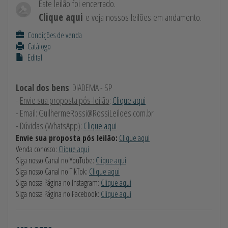
Este leilão foi encerrado.
Clique aqui
e veja nossos leilões em andamento.
Condições de venda
Catálogo
Edital
Local dos bens
: DIADEMA - SP
-
Envie sua proposta pós-leilão
:
Clique aqui
- Email:
GuilhermeRossi@RossiLeiloes.com.br
- Dúvidas (WhatsApp):
Clique aqui
Envie sua proposta pós leilão:
Clique aqui
Venda conosco:
Clique aqui
Siga nosso Canal no YouTube:
Clique aqui
Siga nosso Canal no TikTok:
Clique aqui
Siga nossa Página no Instagram:
Clique aqui
Siga nossa Página no Facebook:
Clique aqui