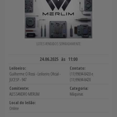
LOTES VENDIDOS SEPARADAMENTE
24.06.2025 às 11:00
Leiloeiro:
Contato:
Guilherme O Rossi - Leiloeiro Oficial -
(11)99694-8420 e
JUCESP - 947
(11)99694-8420
Comitente:
Categoria:
ALESSANDRO MERLIM
Máquinas
Local do leilão:
Online