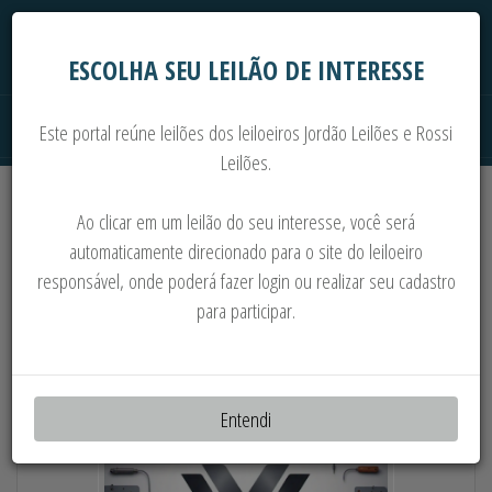
ESCOLHA SEU LEILÃO DE INTERESSE
Este portal reúne leilões dos leiloeiros Jordão Leilões e Rossi
Leilões.
Extrajudiciais
Judiciais
Automóveis
Ao clicar em um leilão do seu interesse, você será
Imoveis
Máquinas
Sucata
automaticamente direcionado para o site do leiloeiro
responsável, onde poderá fazer login ou realizar seu cadastro
PARTE 1: MAT. DE CONSTRUÇÃO, EQ.
para participar.
ELETRÔNICOS, ALMOXARIF. E MAIS
Entendi