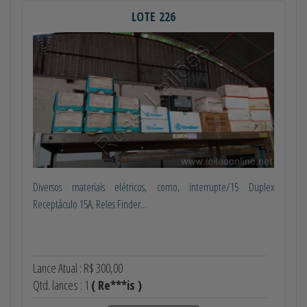
LOTE 226
Diversos materiais elétricos, como, interrupte/15 Duplex
Receptáculo 15A, Reles Finder...
Lance Atual : R$ 300,00
Qtd. lances : 1
( Re***is )