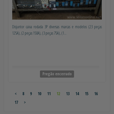
Disjuntor caixa rodada 3P diversas marcas e modelos (23 peças
125A), (2 peças 150A), (3 peças 75A), (1...
Pregão encerrado
<
8
9
10
11
12
13
14
15
16
17
>