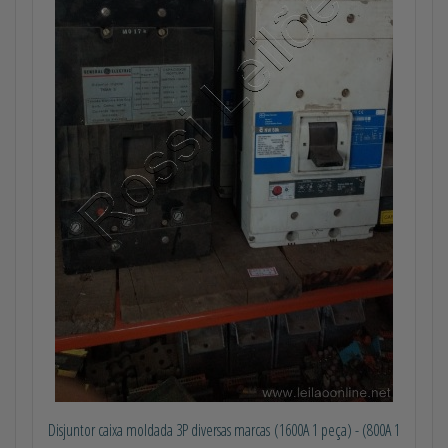
Disjuntor caixa moldada 3P diversas marcas (1600A 1 peça) - (800A 1