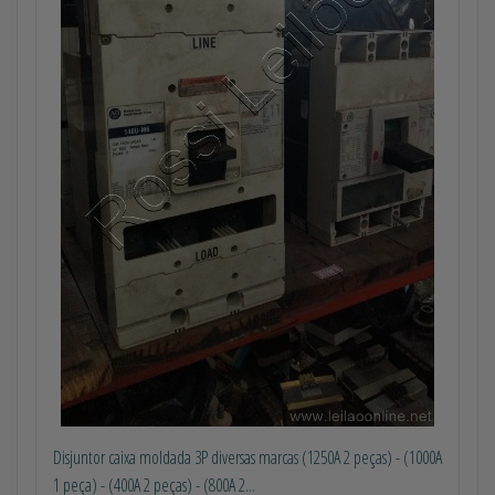
Disjuntor caixa moldada 3P diversas marcas (1250A 2 peças) - (1000A
1 peça) - (400A 2 peças) - (800A 2...