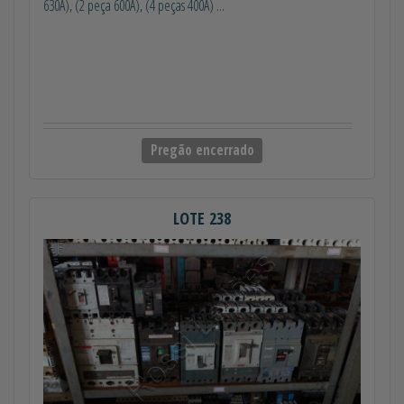
630A), (2 peça 600A), (4 peças 400A) ...
Pregão encerrado
LOTE 238