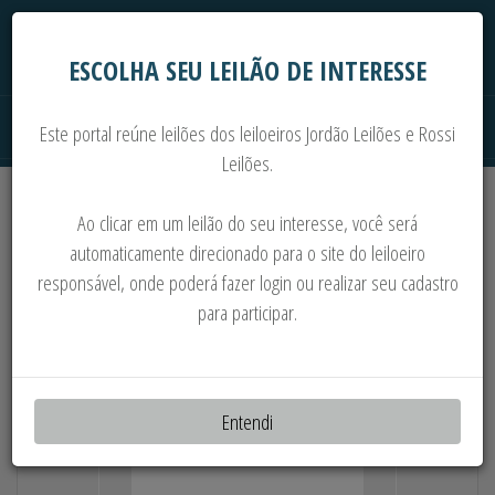
ESCOLHA SEU LEILÃO DE INTERESSE
Este portal reúne leilões dos leiloeiros Jordão Leilões e Rossi
Leilões.
Extrajudiciais
Judiciais
Automóveis
Ao clicar em um leilão do seu interesse, você será
Imoveis
Máquinas
Sucata
automaticamente direcionado para o site do leiloeiro
responsável, onde poderá fazer login ou realizar seu cadastro
+400 LOTES: MATERIAIS ELÉTRICOS,
para participar.
DISJUNTORES, INVERSORES,
TRANSFORMADORES, PAINÉIS, ETC
Entendi