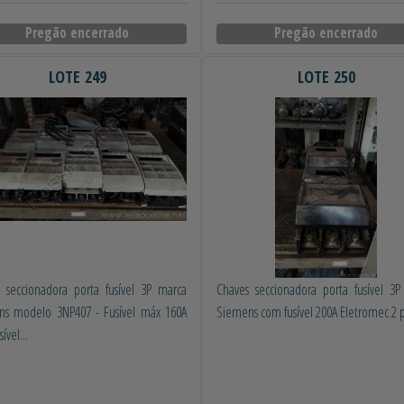
Pregão encerrado
Pregão encerrado
LOTE 249
LOTE 250
 seccionadora porta fusível 3P marca
Chaves seccionadora porta fusível 3
ns modelo 3NP407 - Fusível máx 160A
Siemens com fusível 200A Eletromec 2 
ível...