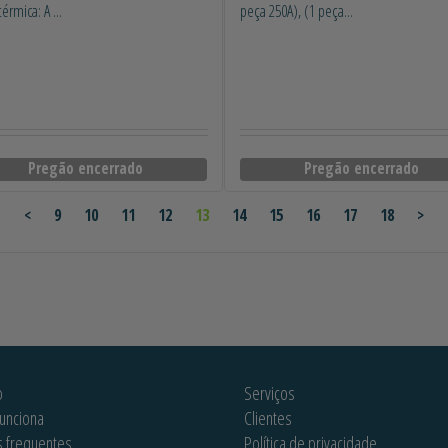
térmica: A ...
peça 250A), (1 peça...
Pregão encerrado
Pregão encerrado
<
9
10
11
12
13
14
15
16
17
18
>
o
Serviços
unciona
Clientes
s frequentes
Política de privacidade