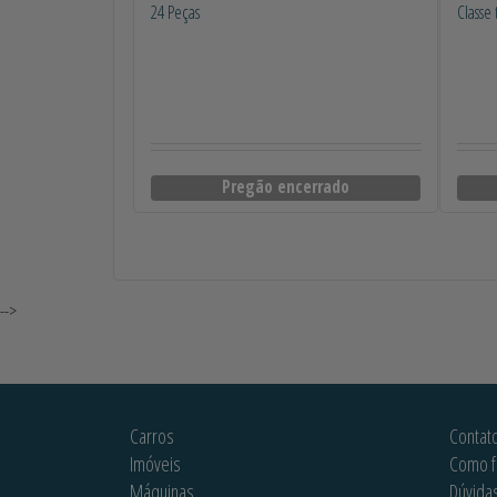
24 Peças
Classe 
Pregão encerrado
-->
Carros
Contat
Imóveis
Como f
Máquinas
Dúvida