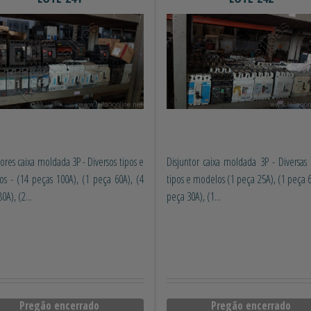
tores caixa moldada 3P - Diversos tipos e
Disjuntor caixa moldada 3P - Diversas
s - (14 peças 100A), (1 peça 60A), (4
tipos e modelos (1 peça 25A), (1 peça 6
0A), (2...
peça 30A), (1...
Pregão encerrado
Pregão encerrado