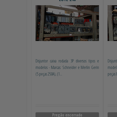
Disjuntor caixa rodada 3P diversos tipos e
Disjun
modelos - Marcas: Schneider e Merlin Gerin
modelo
(5 peças 250A), (1...
peças 8
Pregão encerrado