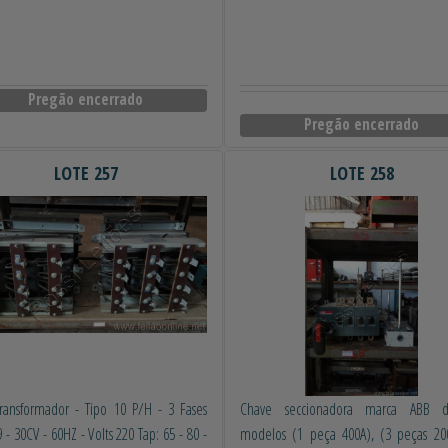
Pregão encerrado
Pregão encerrado
LOTE 257
LOTE 258
ransformador - Tipo 10 P/H - 3 Fases
Chave seccionadora marca ABB di
 - 30CV - 60HZ - Volts 220 Tap: 65 - 80 -
modelos (1 peça 400A), (3 peças 200