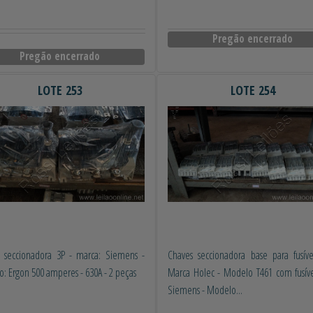
Pregão encerrado
Pregão encerrado
LOTE 253
LOTE 254
 seccionadora 3P - marca: Siemens -
Chaves seccionadora base para fusív
: Ergon 500 amperes - 630A - 2 peças
Marca Holec - Modelo T461 com fusív
Siemens - Modelo...