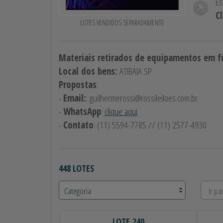
Es
C
LOTES VENDIDOS SEPARADAMENTE
Materiais retirados de equipamentos em 
Local dos bens:
ATIBAIA SP
Propostas
:
-
Email:
:
guilhermerossi@rossileiloes.com.br
-
WhatsApp
:
clique aqui
-
Contato
: (11) 5594-7785 // (11) 2577-4930
448 LOTES
LOTE 240