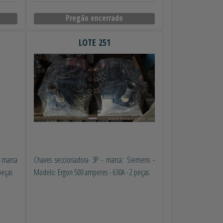
Pregão encerrado
LOTE 251
P marca
Chaves seccionadora 3P - marca: Siemens -
peças
Modelo: Ergon 500 amperes - 630A - 2 peças