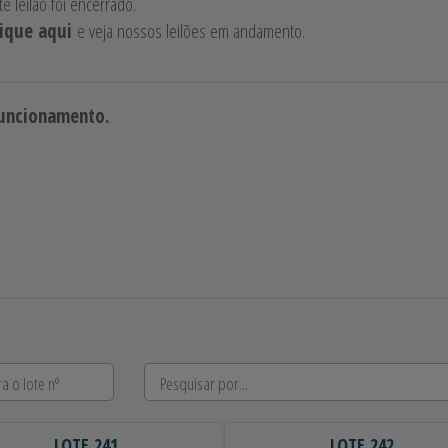
te leilão foi encerrado.
lique aqui
e veja nossos leilões em andamento.
funcionamento.
LOTE 241
LOTE 242