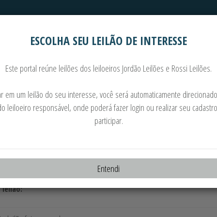
ESCOLHA SEU LEILÃO DE INTERESSE
Automóveis
Imoveis
Este portal reúne leilões dos leiloeiros Jordão Leilões e Rossi Leilões.
 DISJUNTORES, INVERSORES, TRANSFORMADORES, 
car em um leilão do seu interesse, você será automaticamente direcionado
do leiloeiro responsável, onde poderá fazer login ou realizar seu cadastr
18.04.2023 às 10:00
participar.
o:
O Rossi - Leiloeiro Oficial - JUCESP - 947
te:
Entendi
 leilão: