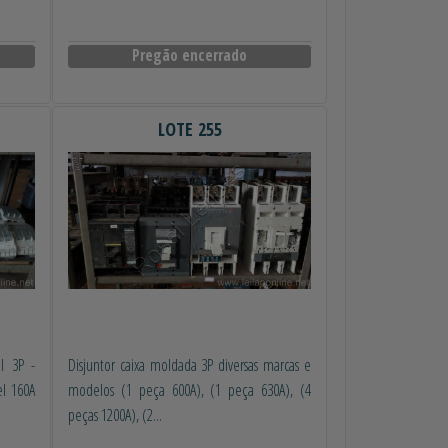
Pregão encerrado
LOTE 255
el 3P -
Disjuntor caixa moldada 3P diversas marcas e
el 160A
modelos (1 peça 600A), (1 peça 630A), (4
peças 1200A), (2...