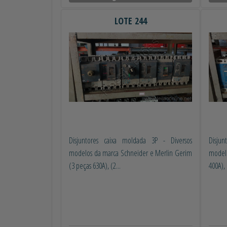
LOTE 244
Disjuntores caixa moldada 3P - Diversos
Disju
modelos da marca Schneider e Merlin Gerim
modelo
(3 peças 630A), (2...
400A), 