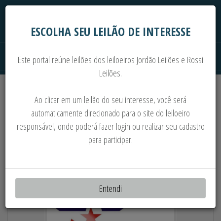
ESCOLHA SEU LEILÃO DE INTERESSE
Este portal reúne leilões dos leiloeiros Jordão Leilões e Rossi
Leilões.
Extrajudiciais
Judiciais
Automóveis
Ao clicar em um leilão do seu interesse, você será
Imoveis
Máquinas
Sucata
automaticamente direcionado para o site do leiloeiro
responsável, onde poderá fazer login ou realizar seu cadastro
CAMINHÃO VW EXPRESS DRC 4X2
para participar.
Entendi