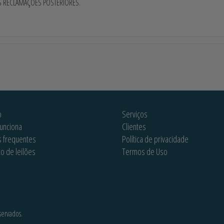
S RECLAMAÇÕES POSTERIORES.
o
Serviços
unciona
Clientes
s frequentes
Política de privacidade
co de leilões
Termos de Uso
servados.