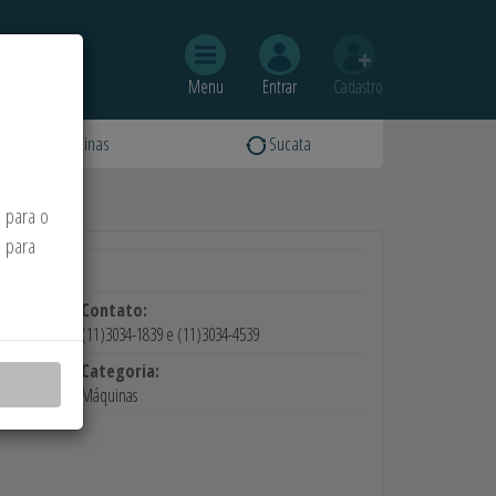
Menu
Entrar
Cadastro
Máquinas
Sucata
 para o
o para
Contato:
(11)3034-1839 e (11)3034-4539
Categoria:
Máquinas