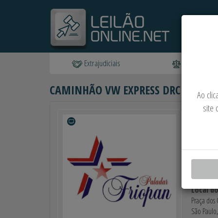
Extrajudiciais
Judiciais
CAMINHÃO VW EXPRESS DRC 4X2
Ao cli
site 
Leiloeir
Eduardo Jo
Comiten
PALADAR F
Local do
Praça dos 
São Paulo,