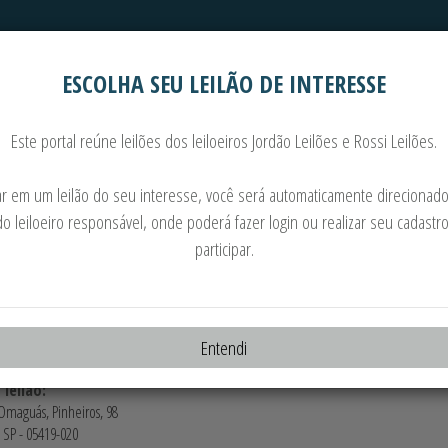
ESCOLHA SEU LEILÃO DE INTERESSE
Automóveis
Imoveis
Este portal reúne leilões dos leiloeiros Jordão Leilões e Rossi Leilões.
car em um leilão do seu interesse, você será automaticamente direcionado
do leiloeiro responsável, onde poderá fazer login ou realizar seu cadastr
15.05.2025 às 11:30
participar.
o:
rdão Boyadjian Filho - Leiloeiro Oficial - JUCESP - 1447
te:
Entendi
RIOPAN DISTRIBUIDORA DE FRIOS E PROD PANIFICAÇÃO LTDA
 leilão:
Omaguás, Pinheiros, 98
 SP - 05419-020